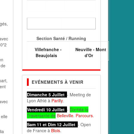
gés,
Section Santé / Running
 avec
 0″2
Villefranche -
Neuville - Mont
Beaujolais
d'Or
en
 de
art,
EVÉNEMENTS À VENIR
ment
Dimanche 5 Juillet
- Meeting de
Lyon Athlé à
Parilly
.
 avec
Vendredi 10 Juillet
-
Corrida la
Traversante de
Belleville
.
Parcours
.
elle
Sam 11 et Dim 12 Juillet
- Open
de France à
Blois
.
ia