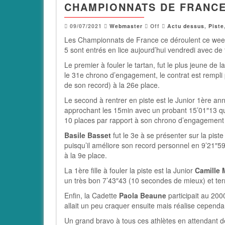
CHAMPIONNATS DE FRANCE
09/07/2021
Webmaster
Off
Actu dessus
,
Piste
Les Championnats de France ce déroulent ce week-
5 sont entrés en lice aujourd’hui vendredi avec de 
Le premier à fouler le tartan, fut le plus jeune de
le 31e chrono d’engagement, le contrat est rempli 
de son record) à la 26e place.
Le second à rentrer en piste est le Junior 1ère an
approchant les 15min avec un probant 15’01″13 qui 
10 places par rapport à son chrono d’engagement 
Basile Basset
fut le 3e à se présenter sur la pis
puisqu’il améliore son record personnel en 9’21″59 e
à la 9e place.
La 1ère fille à fouler la piste est la Junior
Camille 
un très bon 7’43″43 (10 secondes de mieux) et t
Enfin, la Cadette
Paola Beaune
participait au 200
allait un peu craquer ensuite mais réalise cepend
Un grand bravo à tous ces athlètes en attendant d