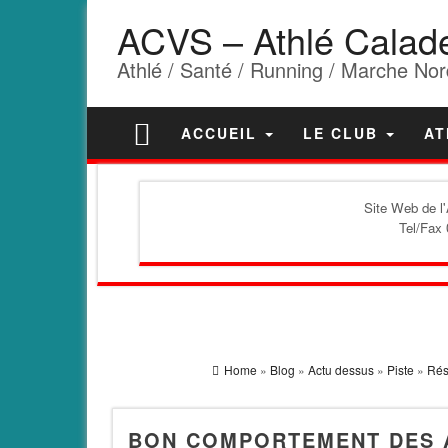
ACVS – Athlé Calad
Athlé / Santé / Running / Marche Nor
ACCUEIL
LE CLUB
AT
Site Web de l
Tel/Fax 
Home
»
Blog
»
Actu dessus
»
Piste
»
Rés
BON COMPORTEMENT DES A