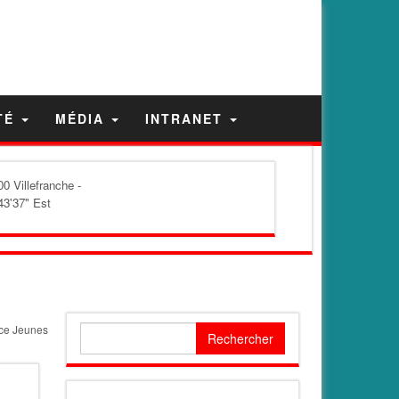
TÉ
MÉDIA
INTRANET
0 Villefranche -
43'37" Est
nce Jeunes
Rechercher :