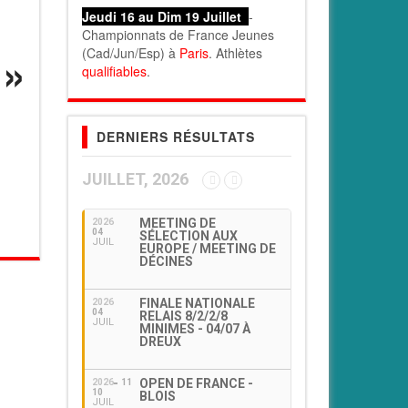
Jeudi 16 au Dim 19 Juillet
-
Championnats de France Jeunes
(Cad/Jun/Esp) à
Paris
. Athlètes
qualifiables
.
DERNIERS RÉSULTATS
JUILLET, 2026
MEETING DE
2026
04
SÉLECTION AUX
JUIL
EUROPE / MEETING DE
DÉCINES
FINALE NATIONALE
2026
04
RELAIS 8/2/2/8
JUIL
MINIMES - 04/07 À
DREUX
OPEN DE FRANCE -
2026
11
10
BLOIS
JUIL