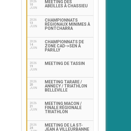
MEETING DES
2026
10
ABEILLES À CHASSIEU
JUIN
CHAMPIONNATS
2026
13
RÉGIONAUX MINIMES À
JUIN
PONTCHARRA
CHAMPIONNATS DE
2026
14
ZONE CAD->SEN À
JUIN
PARILLY
MEETING DE TASSIN
2026
19
JUIN
MEETING TARARE /
2026
20
ANNECY / TRIATHLON
JUIN
BELLEVILLE
MEETING MACON /
2026
21
FINALE RÉGIONALE
JUIN
TRIATHLON
MEETING DE LA ST-
2026
24
JEAN À VILLEURBANNE