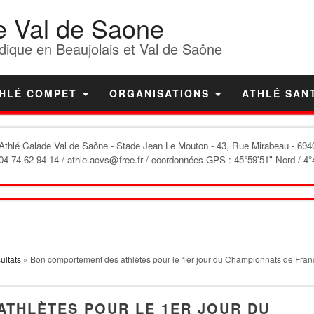
e Val de Saone
dique en Beaujolais et Val de Saône
HLÉ COMPET
ORGANISATIONS
ATHLÉ SAN
'Athlé Calade Val de Saône
- Stade Jean Le Mouton - 43, Rue Mirabeau - 6940
04-74-62-94-14 / athle.acvs@free.fr / coordonnées GPS : 45°59'51" Nord / 4°
ultats
» Bon comportement des athlètes pour le 1er jour du Championnats de Fra
THLÈTES POUR LE 1ER JOUR DU