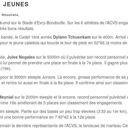
 JEUNES
,
Résultats
,
end sur le Stade d’Evry-Bondoufle. Sur les 6 athlètes de l’ACVS enga
très bons résultats.
 la bande, le Cadet 1ère année
Dylann Tchuenkam
sur le 400m. Arrivé
pour le jeune caladois qui boucle le tour de piste en 52″66 (à moins de
née,
Jules Nogales
sur le 5000m où il pulvérise son record personnel 
lui permet de prendre une place en finale à la 7e place. Il gagne plus
(19e).
te pour le 3000m steeple Juniors. Là encore, grosse performance de sa p
t rentre lui aussi en finale à la 8e place. Il confirme ainsi son classe
Meynial
sur le 2000m steeple et là encore, record personnel pulvérisé
ermine 16e améliorant de 5 places son classement des engagements.
0m steeple. Partie sur des bases un peu trop élevées (3’33 au 1er km), 
ant une bonne performance en 7’40″42 à la 12e place.
emain la dernière représentante de l’ACVS, la lanceuse de marteau Cél