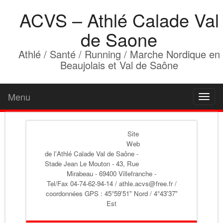
ACVS – Athlé Calade Val
de Saone
Athlé / Santé / Running / Marche Nordique en
Beaujolais et Val de Saône
Menu
Toggl
naviga
Site
Web
de l'Athlé Calade Val de Saône
-
Stade Jean Le Mouton - 43, Rue
Mirabeau - 69400 Villefranche -
Tel/Fax 04-74-62-94-14 / athle.acvs@free.fr /
coordonnées GPS : 45°59'51" Nord / 4°43'37"
Est