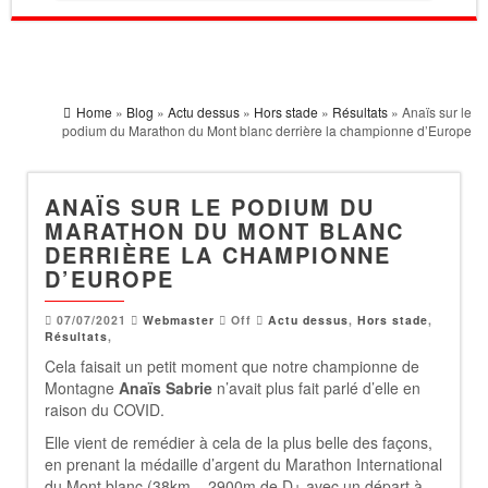
Home
»
Blog
»
Actu dessus
»
Hors stade
»
Résultats
» Anaïs sur le
podium du Marathon du Mont blanc derrière la championne d’Europe
ANAÏS SUR LE PODIUM DU
MARATHON DU MONT BLANC
DERRIÈRE LA CHAMPIONNE
D’EUROPE
07/07/2021
Webmaster
Off
Actu dessus
,
Hors stade
,
Résultats
,
Cela faisait un petit moment que notre championne de
Montagne
Anaïs Sabrie
n’avait plus fait parlé d’elle en
raison du COVID.
Elle vient de remédier à cela de la plus belle des façons,
en prenant la médaille d’argent du Marathon International
du Mont blanc (38km – 2900m de D+ avec un départ à