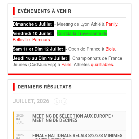
EVÉNEMENTS À VENIR
Dimanche 5 Juillet
- Meeting de Lyon Athlé à
Parilly
.
Vendredi 10 Juillet
-
Corrida la Traversante de
Belleville
.
Parcours
.
Sam 11 et Dim 12 Juillet
- Open de France à
Blois
.
Jeudi 16 au Dim 19 Juillet
- Championnats de France
Jeunes (Cad/Jun/Esp) à
Paris
. Athlètes
qualifiables
.
DERNIERS RÉSULTATS
JUILLET, 2026
MEETING DE SÉLECTION AUX EUROPE /
2026
04
MEETING DE DÉCINES
JUIL
FINALE NATIONALE RELAIS 8/2/2/8 MINIMES
2026
04