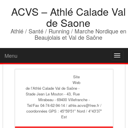
ACVS – Athlé Calade Val
de Saone
Athlé / Santé / Running / Marche Nordique en
Beaujolais et Val de Saône
Menu
Toggl
naviga
Site
Web
de l'Athlé Calade Val de Saône
-
Stade Jean Le Mouton - 43, Rue
Mirabeau - 69400 Villefranche -
Tel/Fax 04-74-62-94-14 / athle.acvs@free.fr /
coordonnées GPS : 45°59'51" Nord / 4°43'37"
Est