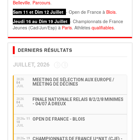
Belleville
.
Parcours
.
Sam 11 et Dim 12 Juillet
- Open de France à
Blois
.
Jeudi 16 au Dim 19 Juillet
- Championnats de France
Jeunes (Cad/Jun/Esp) à
Paris
. Athlètes
qualifiables
.
DERNIERS RÉSULTATS
JUILLET, 2026
MEETING DE SÉLECTION AUX EUROPE /
2026
04
MEETING DE DÉCINES
JUIL
FINALE NATIONALE RELAIS 8/2/2/8 MINIMES
2026
04
- 04/07 À DREUX
JUIL
OPEN DE FRANCE - BLOIS
2026
11
10
JUIL
CHAMPIONNATS DE FRANCE U*NXT (CJE) -
2026
19