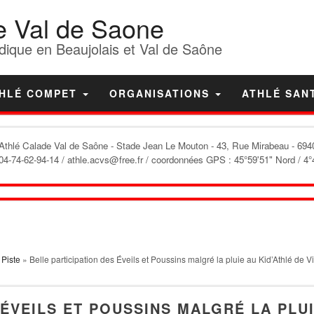
e Val de Saone
dique en Beaujolais et Val de Saône
HLÉ COMPET
ORGANISATIONS
ATHLÉ SAN
'Athlé Calade Val de Saône
- Stade Jean Le Mouton - 43, Rue Mirabeau - 6940
04-74-62-94-14 / athle.acvs@free.fr / coordonnées GPS : 45°59'51" Nord / 4°
»
Piste
» Belle participation des Éveils et Poussins malgré la pluie au Kid’Athlé de V
 ÉVEILS ET POUSSINS MALGRÉ LA PLU