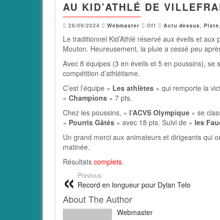
AU KID’ATHLÉ DE VILLEFR
28/09/2024
Webmaster
Off
Actu dessus
,
Piste
Le traditionnel Kid’Athlé réservé aux éveils et aux
Mouton. Heureusement, la pluie a cessé peu après
Avec 8 équipes (3 en éveils et 5 en poussins), se 
compétition d’athlétisme.
C’est l’équipe «
Les athlètes
» qui remporte la vic
«
Champions
» 7 pts.
Chez les poussins, «
l’ACVS Olympique
» se clas
«
Pourris Gâtés
» avec 18 pts. Suivi de «
les Fa
Un grand merci aux animateurs et dirigeants qui on
matinée.
Résultats
complets
.
Previous:
Record en longueur pour Dylan Telo
About The Author
Webmaster