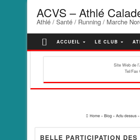
ACVS – Athlé Calad
Athlé / Santé / Running / Marche Nor
ACCUEIL
LE CLUB
AT
Site Web de l
Tel/Fax 
Home
»
Blog
»
Actu dessus
BELLE PARTICIPATION DES