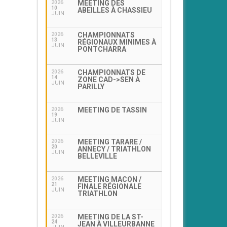
MEETING DES
2026
10
ABEILLES À CHASSIEU
JUIN
CHAMPIONNATS
2026
13
RÉGIONAUX MINIMES À
JUIN
PONTCHARRA
CHAMPIONNATS DE
2026
14
ZONE CAD->SEN À
JUIN
PARILLY
MEETING DE TASSIN
2026
19
JUIN
MEETING TARARE /
2026
20
ANNECY / TRIATHLON
JUIN
BELLEVILLE
MEETING MACON /
2026
21
FINALE RÉGIONALE
JUIN
TRIATHLON
MEETING DE LA ST-
2026
24
JEAN À VILLEURBANNE