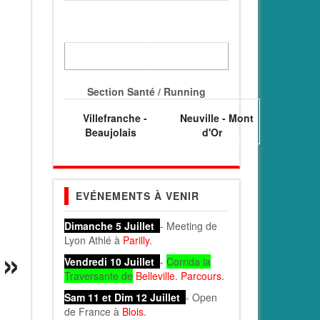
Section Santé / Running
Villefranche -
Neuville - Mont
Beaujolais
d'Or
EVÉNEMENTS À VENIR
Dimanche 5 Juillet
- Meeting de
Lyon Athlé à
Parilly
.
Vendredi 10 Juillet
-
Corrida la
Traversante de
Belleville
.
Parcours
.
Sam 11 et Dim 12 Juillet
- Open
de France à
Blois
.