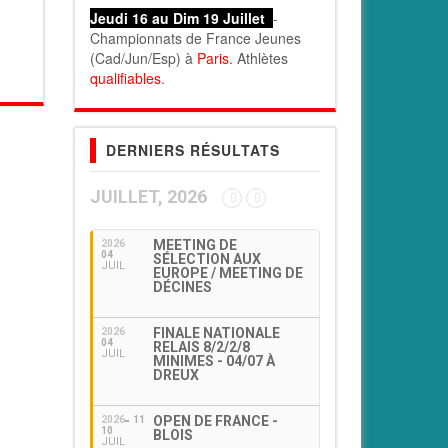
Jeudi 16 au Dim 19 Juillet
-
Championnats de France Jeunes
(Cad/Jun/Esp) à
Paris
. Athlètes
qualifiables
.
DERNIERS RÉSULTATS
JUILLET, 2026
MEETING DE
2026
04
SÉLECTION AUX
JUIL
EUROPE / MEETING DE
DÉCINES
FINALE NATIONALE
2026
04
RELAIS 8/2/2/8
JUIL
MINIMES - 04/07 À
DREUX
OPEN DE FRANCE -
2026
11
10
BLOIS
JUIL