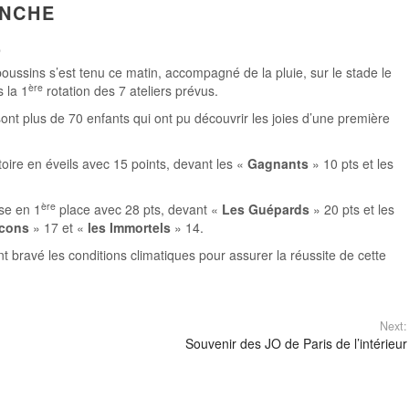
ANCHE
,
 poussins s’est tenu ce matin, accompagné de la pluie, sur le stade le
ère
 la 1
rotation des 7 ateliers prévus.
sont plus de 70 enfants qui ont pu découvrir les joies d’une première
toire en éveils avec 15 points, devant les «
Gagnants
» 10 pts et les
ère
se en 1
place avec 28 pts, devant «
Les Guépards
» 20 pts et les
ucons
» 17 et «
les Immortels
» 14.
t bravé les conditions climatiques pour assurer la réussite de cette
Next:
Souvenir des JO de Paris de l’intérieur