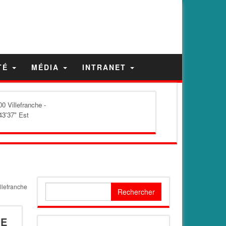
TÉ
MÉDIA
INTRANET
0 Villefranche -
43'37" Est
illefranche
Rechercher :
IE