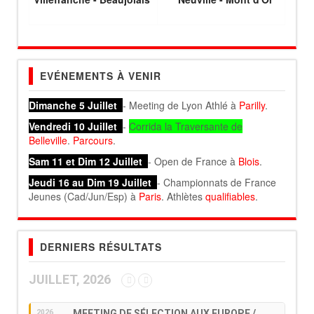
EVÉNEMENTS À VENIR
Dimanche 5 Juillet
- Meeting de Lyon Athlé à
Parilly
.
Vendredi 10 Juillet
-
Corrida la Traversante de
Belleville
.
Parcours
.
Sam 11 et Dim 12 Juillet
- Open de France à
Blois
.
Jeudi 16 au Dim 19 Juillet
- Championnats de France
Jeunes (Cad/Jun/Esp) à
Paris
. Athlètes
qualifiables
.
DERNIERS RÉSULTATS
JUILLET, 2026
MEETING DE SÉLECTION AUX EUROPE /
2026