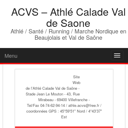
ACVS – Athlé Calade Val
de Saone
Athlé / Santé / Running / Marche Nordique en
Beaujolais et Val de Saône
Menu
Toggl
naviga
Site
Web
de l'Athlé Calade Val de Saône
-
Stade Jean Le Mouton - 43, Rue
Mirabeau - 69400 Villefranche -
Tel/Fax 04-74-62-94-14 / athle.acvs@free.fr /
coordonnées GPS : 45°59'51" Nord / 4°43'37"
Est