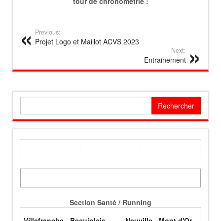
tour de chronométrie :
_____________
Previous:
Projet Logo et Maillot ACVS 2023
Next:
Entrainement
Rechercher :
Section Santé / Running
Villefranche - Beaujolais
Neuville - Mont d'Or