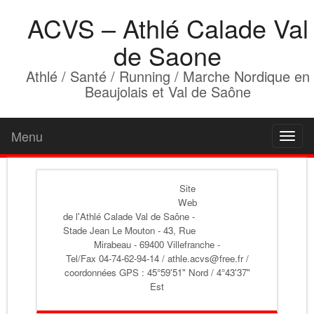
ACVS – Athlé Calade Val
de Saone
Athlé / Santé / Running / Marche Nordique en
Beaujolais et Val de Saône
Menu
Toggl
naviga
Site
Web
de l'Athlé Calade Val de Saône
-
Stade Jean Le Mouton - 43, Rue
Mirabeau - 69400 Villefranche -
Tel/Fax 04-74-62-94-14 / athle.acvs@free.fr /
coordonnées GPS : 45°59'51" Nord / 4°43'37"
Est