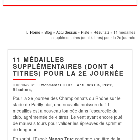
Home
»
Blog
»
Actu dessus
»
Piste
»
Résultats
» 11 médailles
supplémentaires (dont 4 titres) pour la 2e journée
11 MÉDAILLES
SUPPLÉMENTAIRES (DONT 4
TITRES) POUR LA 2E JOURNÉE
06/06/2021
Webmaster
Off
Actu dessus
,
Piste
,
Résultats
,
Pour la 2e journée des Championnats du Rhône sur le
stade de Parilly hier, une nouvelle moisson de 11
médailles est à nouveau tombée dans l’escarcelle du
club, agrémentée de 4 titres. Le vent ayant encore joué
de mauvais tours pour valider les épreuves de sprint et
de longueur.
En sprint, l’Espoir
Manon Truc
confirme son titre de la