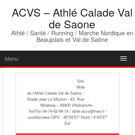
ACVS – Athlé Calade Val
de Saone
Athlé / Santé / Running / Marche Nordique en
Beaujolais et Val de Saône
Menu
Toggl
naviga
Site
Web
de l'Athlé Calade Val de Saône
-
Stade Jean Le Mouton - 43, Rue
Mirabeau - 69400 Villefranche -
Tel/Fax 04-74-62-94-14 / athle.acvs@free.fr /
coordonnées GPS : 45°59'51" Nord / 4°43'37"
Est