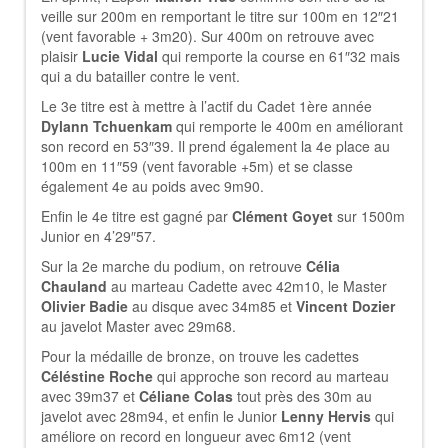
veille sur 200m en remportant le titre sur 100m en 12″21
(vent favorable + 3m20). Sur 400m on retrouve avec
plaisir
Lucie Vidal
qui remporte la course en 61″32 mais
qui a du batailler contre le vent.
Le 3e titre est à mettre à l’actif du Cadet 1ère année
Dylann Tchuenkam
qui remporte le 400m en améliorant
son record en 53″39. Il prend également la 4e place au
100m en 11″59 (vent favorable +5m) et se classe
également 4e au poids avec 9m90.
Enfin le 4e titre est gagné par
Clément Goyet
sur 1500m
Junior en 4’29″57.
Sur la 2e marche du podium, on retrouve
Célia
Chauland
au marteau Cadette avec 42m10, le Master
Olivier Badie
au disque avec 34m85 et
Vincent Dozier
au javelot Master avec 29m68.
Pour la médaille de bronze, on trouve les cadettes
Céléstine Roche
qui approche son record au marteau
avec 39m37 et
Céliane Colas
tout près des 30m au
javelot avec 28m94, et enfin le Junior
Lenny Hervis
qui
améliore on record en longueur avec 6m12 (vent