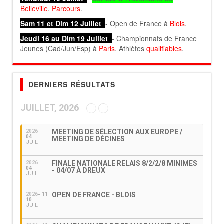
Belleville
.
Parcours
.
Sam 11 et Dim 12 Juillet
- Open de France à
Blois
.
Jeudi 16 au Dim 19 Juillet
- Championnats de France
Jeunes (Cad/Jun/Esp) à
Paris
. Athlètes
qualifiables
.
DERNIERS RÉSULTATS
JUILLET, 2026
MEETING DE SÉLECTION AUX EUROPE /
2026
04
MEETING DE DÉCINES
JUIL
FINALE NATIONALE RELAIS 8/2/2/8 MINIMES
2026
04
- 04/07 À DREUX
JUIL
OPEN DE FRANCE - BLOIS
2026
11
10
JUIL