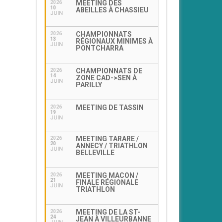
MEETING DES
2026
10
ABEILLES À CHASSIEU
JUIN
CHAMPIONNATS
2026
13
RÉGIONAUX MINIMES À
JUIN
PONTCHARRA
CHAMPIONNATS DE
2026
14
ZONE CAD->SEN À
JUIN
PARILLY
MEETING DE TASSIN
2026
19
JUIN
MEETING TARARE /
2026
20
ANNECY / TRIATHLON
JUIN
BELLEVILLE
MEETING MACON /
2026
21
FINALE RÉGIONALE
JUIN
TRIATHLON
MEETING DE LA ST-
2026
24
JEAN À VILLEURBANNE