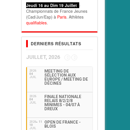
Jeudi 16 au Dim 19 Juillet
-
Championnats de France Jeunes
(Cad/Jun/Esp) à
Paris
. Athlètes
qualifiables
.
DERNIERS RÉSULTATS
JUILLET, 2026
MEETING DE
2026
04
SÉLECTION AUX
JUIL
EUROPE / MEETING DE
DÉCINES
FINALE NATIONALE
2026
04
RELAIS 8/2/2/8
JUIL
MINIMES - 04/07 À
DREUX
OPEN DE FRANCE -
2026
11
10
BLOIS
JUIL