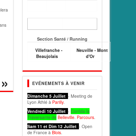
lera
dans
Section Santé / Running
Villefranche -
Neuville - Mont
Beaujolais
d'Or
EVÉNEMENTS À VENIR
Dimanche 5 Juillet
- Meeting de
Lyon Athlé à
Parilly
.
Vendredi 10 Juillet
-
Corrida la
Traversante de
Belleville
.
Parcours
.
Sam 11 et Dim 12 Juillet
- Open
de France à
Blois
.