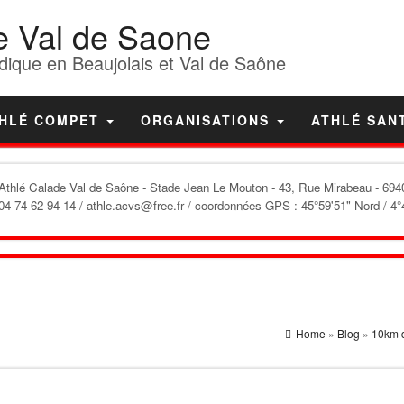
e Val de Saone
dique en Beaujolais et Val de Saône
HLÉ COMPET
ORGANISATIONS
ATHLÉ SAN
'Athlé Calade Val de Saône
- Stade Jean Le Mouton - 43, Rue Mirabeau - 6940
04-74-62-94-14 / athle.acvs@free.fr / coordonnées GPS : 45°59'51" Nord / 4°
Home
»
Blog
»
10km d