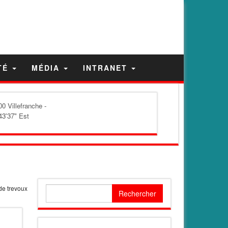
TÉ
MÉDIA
INTRANET
0 Villefranche -
43'37" Est
e trevoux
Rechercher :