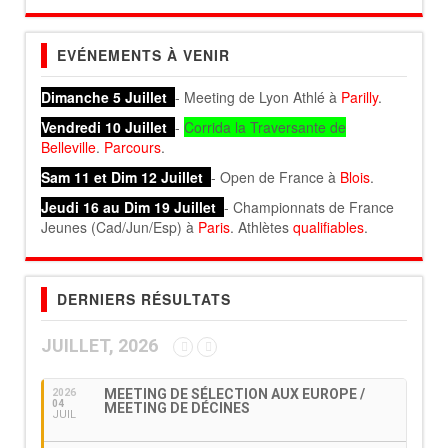
EVÉNEMENTS À VENIR
Dimanche 5 Juillet
- Meeting de Lyon Athlé à
Parilly
.
Vendredi 10 Juillet
-
Corrida la Traversante de
Belleville
.
Parcours
.
Sam 11 et Dim 12 Juillet
- Open de France à
Blois
.
Jeudi 16 au Dim 19 Juillet
- Championnats de France
Jeunes (Cad/Jun/Esp) à
Paris
. Athlètes
qualifiables
.
DERNIERS RÉSULTATS
JUILLET, 2026
MEETING DE SÉLECTION AUX EUROPE /
2026
04
MEETING DE DÉCINES
JUIL