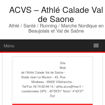
ACVS – Athlé Calade Val
de Saone
Athlé / Santé / Running / Marche Nordique en
Beaujolais et Val de Saône
Menu
Toggl
naviga
Site
Web
de l'Athlé Calade Val de Saône
-
Stade Jean Le Mouton - 43, Rue
Mirabeau - 69400 Villefranche -
Tel/Fax 04-74-62-94-14 / athle.acvs@free.fr /
coordonnées GPS : 45°59'51" Nord / 4°43'37"
Est