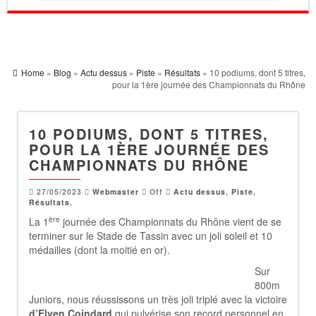
Home
»
Blog
»
Actu dessus
»
Piste
»
Résultats
» 10 podiums, dont 5 titres,
pour la 1ère journée des Championnats du Rhône
10 PODIUMS, DONT 5 TITRES,
POUR LA 1ÈRE JOURNÉE DES
CHAMPIONNATS DU RHÔNE
27/05/2023
Webmaster
Off
Actu dessus
,
Piste
,
Résultats
,
ère
La 1
journée des Championnats du Rhône vient de se
terminer sur le Stade de Tassin avec un joli soleil et 10
médailles (dont la moitié en or).
Sur
800m
Juniors, nous réussissons un très joli triplé avec la victoire
d’Elven Coindard
qui pulvérise son record personnel en