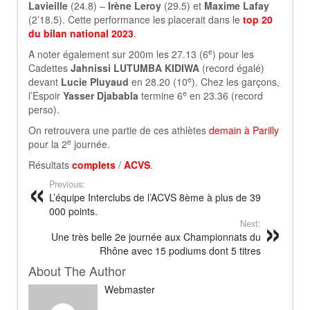
Lavieille
(24.8) –
Irène Leroy
(29.5) et
Maxime Lafay
(2’18.5). Cette performance les placerait dans le
top 20
du bilan national 2023
.
e
A noter également sur 200m les 27.13 (6
) pour les
Cadettes
Jahnissi LUTUMBA KIDIWA
(record égalé)
e
devant
Lucie Pluyaud
en 28.20 (10
). Chez les garçons,
e
l’Espoir
Yasser Djababla
termine 6
en 23.36 (record
perso).
On retrouvera une partie de ces athlètes
demain à Parilly
e
pour la 2
journée.
Résultats
complets
/
ACVS
.
Previous:
L’équipe Interclubs de l’ACVS 8ème à plus de 39
000 points.
Next:
Une très belle 2e journée aux Championnats du
Rhône avec 15 podiums dont 5 titres
About The Author
Webmaster