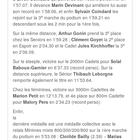
1’57.07. Il devance
Marin Devinant
qui améliore lui aussi
son record en 1’58.06, et enfin
Sylvain Coindard
les
e
rejoint sur la 3
marche du podium en 1’59.21 en
descendant sous les 2 min pour la 1ère fois.
e
Sur la même distance,
Arthur Gonin
prend la 3
place
e
chez les Seniors en 1’59.28 ;
Clément Goyet
la 2
place
e
en Espoir en 2’04.30 et le Cadet
Jules Kirchhoffer
la 3
en 2’06.09.
Sur le steeple, victoire sur le 2000m Cadets pour
Solal
Baboux-Garnier
en 6’37.33 (record perso). Sur la
distance supérieure, le Sénior
Thibault Leborgne
remporte également le titre en 11’53.64.
Chez les féminines, victoire sur 3000m Cadettes de
Marion Petit
en 12’13.79, et 4e place sur 800m Cadette
pour
Malory Pers
en 2’34.23 (record perso).
Enfin,
la
dernière médaille est une médaille collective avec le
relais Minimes mixte 800/200/200/800 sur la 1ère marche
du podium en 5’53.08 :
Clotilde Bailly
(2.39) –
Matias