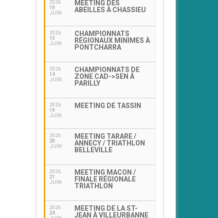
MEETING DES
2026
10
ABEILLES À CHASSIEU
JUIN
CHAMPIONNATS
2026
13
RÉGIONAUX MINIMES À
JUIN
PONTCHARRA
CHAMPIONNATS DE
2026
14
ZONE CAD->SEN À
JUIN
PARILLY
MEETING DE TASSIN
2026
19
JUIN
MEETING TARARE /
2026
20
ANNECY / TRIATHLON
JUIN
BELLEVILLE
MEETING MACON /
2026
21
FINALE RÉGIONALE
JUIN
TRIATHLON
MEETING DE LA ST-
2026
24
JEAN À VILLEURBANNE