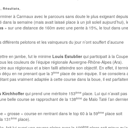
s
,
Résultats
,
rminer à Carmaux avec le parcours sans doute le plus exigeant depui
é dans la semaine (mais avait laissé place à un joli soleil aujourd’hui), l
ns
» sur une distance de 160m avec une pente à 15%, le tout dans un
s différents pelotons et les vainqueurs du jour n’ont souffert d’aucune
ttre en jambe, fut le minime
Louis Estublier
qui participait à la Coup
ous les couleurs de l’équipe régionale Auvergne-Rhône-Alpes (Ara).
ire aux régionaux et a bien failli atteindre son objectif. En effet, il term
ème
 déçu en ne prenant que la 3
place de son équipe. Il se consolera 
’étant pas vraiment adaptée à cette course dans la boue, il est parfaite
ème
s Kirchhoffer
qui prend une méritoire 153
place. Lui qui n’avait pas
ème
t une belle course se rapprochant de la 138
de Malo Taté l’an dernie
ème
e « grosse » course en rentrant dans le top 60 à la 59
place soit
ème
 la 131
place).
ème
ée, fait lui aussi une course pleine avec la 109
place soit mieux qu’