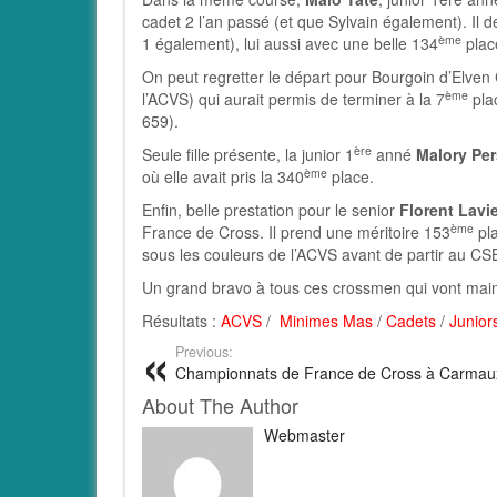
cadet 2 l’an passé (et que Sylvain également). Il d
ème
1 également), lui aussi avec une belle 134
plac
On peut regretter le départ pour Bourgoin d’Elven
ème
l’ACVS) qui aurait permis de terminer à la 7
pla
659).
ère
Seule fille présente, la junior 1
anné
Malory Per
ème
où elle avait pris la 340
place.
Enfin, belle prestation pour le senior
Florent Lavie
ème
France de Cross. Il prend une méritoire 153
pla
sous les couleurs de l’ACVS avant de partir au CS
Un grand bravo à tous ces crossmen qui vont maint
Résultats :
ACVS
/
Minimes Mas
/
Cadets
/
Junio
Previous:
Championnats de France de Cross à Carmau
About The Author
Webmaster