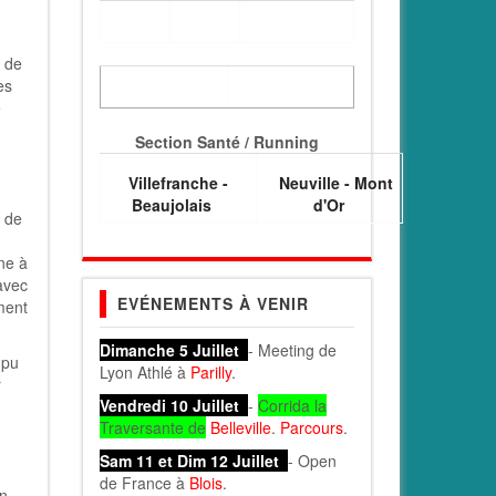
s de
es
e
Section Santé / Running
Villefranche -
Neuville - Mont
Beaujolais
d'Or
e de
ine à
avec
EVÉNEMENTS À VENIR
ment
Dimanche 5 Juillet
- Meeting de
 pu
Lyon Athlé à
Parilly
.
r
Vendredi 10 Juillet
-
Corrida la
Traversante de
Belleville
.
Parcours
.
Sam 11 et Dim 12 Juillet
- Open
de France à
Blois
.
en