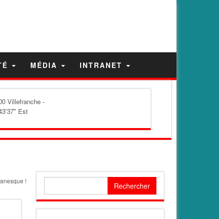
TÉ
MÉDIA
INTRANET
0 Villefranche -
43'37" Est
tanesque !
Rechercher :