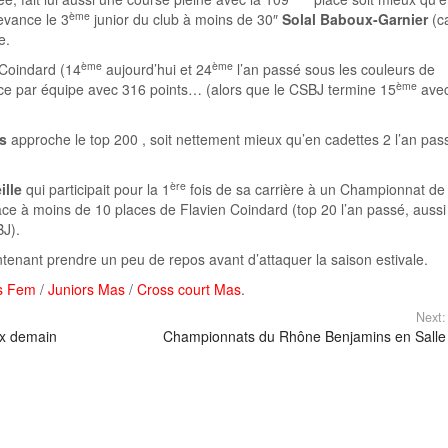
ème
evance le 3
junior du club à moins de 30″
Solal Baboux-Garnier
(c
e.
ème
ème
 Coindard (14
aujourd’hui et 24
l’an passé sous les couleurs de
ème
ce par équipe avec 316 points… (alors que le CSBJ termine 15
ave
s
approche le top 200 , soit nettement mieux qu’en cadettes 2 l’an pas
ère
ille
qui participait pour la 1
fois de sa carrière à un Championnat de
ce à moins de 10 places de Flavien Coindard (top 20 l’an passé, aussi
BJ).
enant prendre un peu de repos avant d’attaquer la saison estivale.
rs Fem
/
Juniors Mas
/
Cross court Mas
.
Next:
x demain
Championnats du Rhône Benjamins en Salle