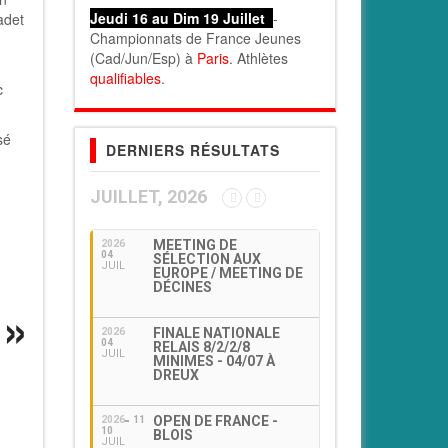
Jeudi 16 au Dim 19 Juillet
-
adet
Championnats de France Jeunes
(Cad/Jun/Esp) à
Paris
. Athlètes
qualifiables
.
c
sé
DERNIERS RÉSULTATS
JUILLET, 2026
MEETING DE
2026
04
SÉLECTION AUX
JUIL
EUROPE / MEETING DE
DÉCINES
FINALE NATIONALE
2026
04
RELAIS 8/2/2/8
JUIL
MINIMES - 04/07 À
DREUX
OPEN DE FRANCE -
2026
11
10
BLOIS
JUIL