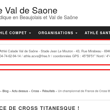
e Val de Saone
dique en Beaujolais et Val de Saône
HLÉ COMPET
ORGANISATIONS
ATHLÉ SAN
'Athlé Calade Val de Saône
- Stade Jean Le Mouton - 43, Rue Mirabeau - 6940
04-74-62-94-14 / athle.acvs@free.fr / coordonnées GPS : 45°59'51" Nord / 4°
»
Blog
»
Actu dessus
»
Cross
»
Résultats
» Un championnat de France de Cross ti
CE DE CROSS TITANESQUE !