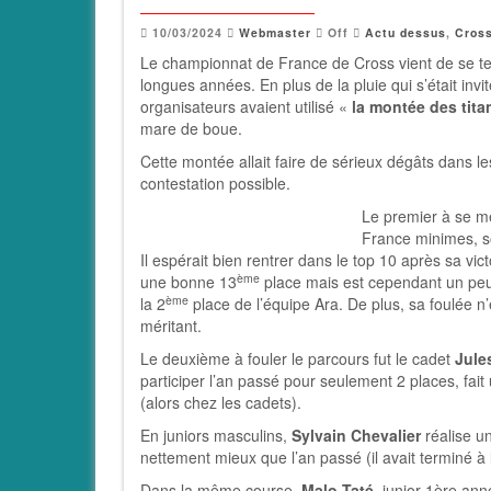
10/03/2024
Webmaster
Off
Actu dessus
,
Cros
Le championnat de France de Cross vient de se te
longues années. En plus de la pluie qui s’était invit
organisateurs avaient utilisé «
la montée des tita
mare de boue.
Cette montée allait faire de sérieux dégâts dans le
contestation possible.
Le premier à se me
France minimes, s
Il espérait bien rentrer dans le top 10 après sa victo
ème
une bonne 13
place mais est cependant un peu
ème
la 2
place de l’équipe Ara. De plus, sa foulée n
méritant.
Le deuxième à fouler le parcours fut le cadet
Jule
participer l’an passé pour seulement 2 places, fai
(alors chez les cadets).
En juniors masculins,
Sylvain Chevalier
réalise un
nettement mieux que l’an passé (il avait terminé à
Dans la même course,
Malo Taté
, junior 1ère ann