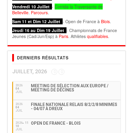
Vendredi 10 Juillet
-
Corrida la Traversante de
Belleville
.
Parcours
.
Sam 11 et Dim 12 Juillet
- Open de France à
Blois
.
Jeudi 16 au Dim 19 Juillet
- Championnats de France
Jeunes (Cad/Jun/Esp) à
Paris
. Athlètes
qualifiables
.
DERNIERS RÉSULTATS
JUILLET, 2026
MEETING DE SÉLECTION AUX EUROPE /
2026
04
MEETING DE DÉCINES
JUIL
FINALE NATIONALE RELAIS 8/2/2/8 MINIMES
2026
04
- 04/07 À DREUX
JUIL
OPEN DE FRANCE - BLOIS
2026
11
10
JUIL