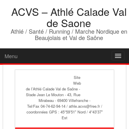
ACVS – Athlé Calade Val
de Saone
Athlé / Santé / Running / Marche Nordique en
Beaujolais et Val de Saône
Menu
Toggl
naviga
Site
Web
de l'Athlé Calade Val de Saône
-
Stade Jean Le Mouton - 43, Rue
Mirabeau - 69400 Villefranche -
Tel/Fax 04-74-62-94-14 / athle.acvs@free.fr /
coordonnées GPS : 45°59'51" Nord / 4°43'37"
Est