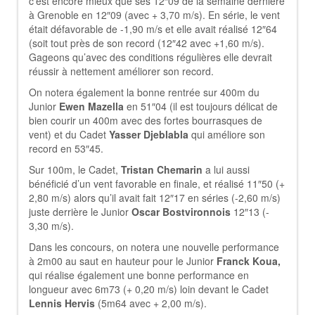
c’est encore mieux que ses 12″09 de la semaine dernière
à Grenoble en 12″09 (avec + 3,70 m/s). En série, le vent
était défavorable de -1,90 m/s et elle avait réalisé 12″64
(soit tout près de son record (12″42 avec +1,60 m/s).
Gageons qu’avec des conditions régulières elle devrait
réussir à nettement améliorer son record.
On notera également la bonne rentrée sur 400m du
Junior
Ewen Mazella
en 51″04 (il est toujours délicat de
bien courir un 400m avec des fortes bourrasques de
vent) et du Cadet
Yasser Djeblabla
qui améliore son
record en 53″45.
Sur 100m, le Cadet,
Tristan Chemarin
a lui aussi
bénéficié d’un vent favorable en finale, et réalisé 11″50 (+
2,80 m/s) alors qu’il avait fait 12″17 en séries (-2,60 m/s)
juste derrière le Junior
Oscar Bostvironnois
12″13 (-
3,30 m/s).
Dans les concours, on notera une nouvelle performance
à 2m00 au saut en hauteur pour le Junior
Franck Koua,
qui réalise également une bonne performance en
longueur avec 6m73 (+ 0,20 m/s) loin devant le Cadet
Lennis Hervis
(5m64 avec + 2,00 m/s).