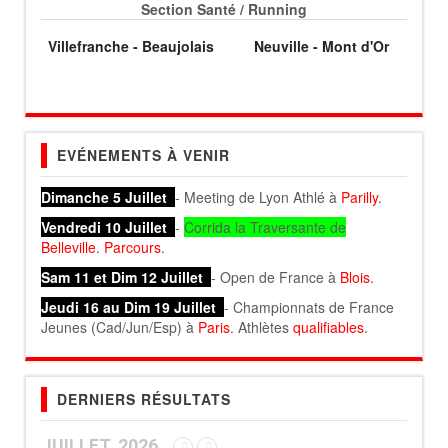
Section Santé / Running
Villefranche - Beaujolais
Neuville - Mont d'Or
EVÉNEMENTS À VENIR
Dimanche 5 Juillet
- Meeting de Lyon Athlé à
Parilly
.
Vendredi 10 Juillet
-
Corrida la Traversante de
Belleville
.
Parcours
.
Sam 11 et Dim 12 Juillet
- Open de France à
Blois
.
Jeudi 16 au Dim 19 Juillet
- Championnats de France
Jeunes (Cad/Jun/Esp) à
Paris
. Athlètes
qualifiables
.
DERNIERS RÉSULTATS
JUILLET, 2026