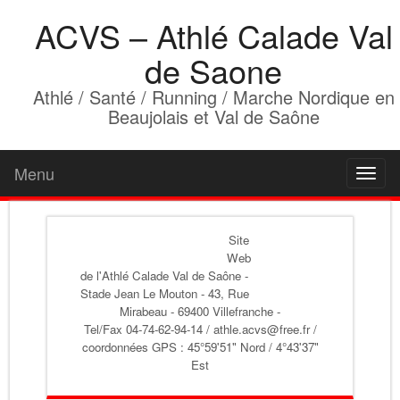
ACVS – Athlé Calade Val
de Saone
Athlé / Santé / Running / Marche Nordique en
Beaujolais et Val de Saône
Menu
Toggl
naviga
Site
Web
de l'Athlé Calade Val de Saône
-
Stade Jean Le Mouton - 43, Rue
Mirabeau - 69400 Villefranche -
Tel/Fax 04-74-62-94-14 / athle.acvs@free.fr /
coordonnées GPS : 45°59'51" Nord / 4°43'37"
Est