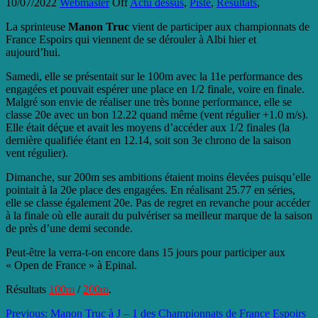
10/07/2022
Webmaster
Off
Actu dessus
,
Piste
,
Résultats
,
La sprinteuse
Manon Truc
vient de participer aux championnats de
France Espoirs qui viennent de se dérouler à Albi hier et
aujourd’hui.
Samedi, elle se présentait sur le 100m avec la 11e performance des
engagées et pouvait espérer une place en 1/2 finale, voire en finale.
Malgré son envie de réaliser une très bonne performance, elle se
classe 20e avec un bon 12.22 quand même (vent régulier +1.0 m/s).
Elle était déçue et avait les moyens d’accéder aux 1/2 finales (la
dernière qualifiée étant en 12.14, soit son 3e chrono de la saison
vent régulier).
Dimanche, sur 200m ses ambitions étaient moins élevées puisqu’elle
pointait à la 20e place des engagées. En réalisant 25.77 en séries,
elle se classe également 20e. Pas de regret en revanche pour accéder
à la finale où elle aurait du pulvériser sa meilleur marque de la saison
de près d’une demi seconde.
Peut-être la verra-t-on encore dans 15 jours pour participer aux
« Open de France » à Epinal.
Résultats
100m
/
200m
.
Previous:
Manon Truc à J – 1 des Championnats de France Espoirs