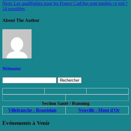
Next:
Les qualifiables pour les France Cad/Jun sont tombés ce soir !
14 possibles
About The Author
Webmaster
Rechercher :
Section Santé / Running
Villefranche - Beaujolais
Neuville - Mont d'Or
Evénements à Venir