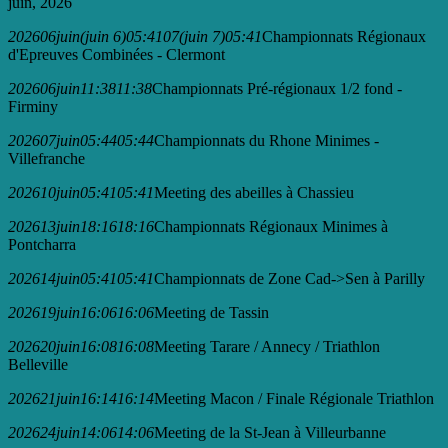
juin, 2026
2026
06
juin
(juin 6)
05:41
07
(juin 7)
05:41
Championnats Régionaux
d'Epreuves Combinées - Clermont
2026
06
juin
11:38
11:38
Championnats Pré-régionaux 1/2 fond -
Firminy
2026
07
juin
05:44
05:44
Championnats du Rhone Minimes -
Villefranche
2026
10
juin
05:41
05:41
Meeting des abeilles à Chassieu
2026
13
juin
18:16
18:16
Championnats Régionaux Minimes à
Pontcharra
2026
14
juin
05:41
05:41
Championnats de Zone Cad->Sen à Parilly
2026
19
juin
16:06
16:06
Meeting de Tassin
2026
20
juin
16:08
16:08
Meeting Tarare / Annecy / Triathlon
Belleville
2026
21
juin
16:14
16:14
Meeting Macon / Finale Régionale Triathlon
2026
24
juin
14:06
14:06
Meeting de la St-Jean à Villeurbanne