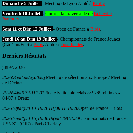
Dimanche 5 Juillet
- Meeting de Lyon Athlé à
Parilly
.
Vendredi 10 Juillet
-
Corrida la Traversante de
Belleville
.
Parcours
.
Sam 11 et Dim 12 Juillet
- Open de France à
Blois
.
Jeudi 16 au Dim 19 Juillet
- Championnats de France Jeunes
(Cad/Jun/Esp) à
Paris
. Athlètes
qualifiables
.
Derniers Résultats
juillet, 2026
2026
04
juil
allday
allday
Meeting de sélection aux Europe / Meeting
de Décines
2026
04
juil
17:01
17:01
Finale Nationale relais 8/2/2/8 minimes -
04/07 à Dreux
2026
10
juil
(juil 10)
18:26
11
(juil 11)
18:26
Open de France - Blois
2026
16
juil
(juil 16)
18:30
19
(juil 19)
18:30
Championnats de France
U*NXT (CJE) - Paris Charlety