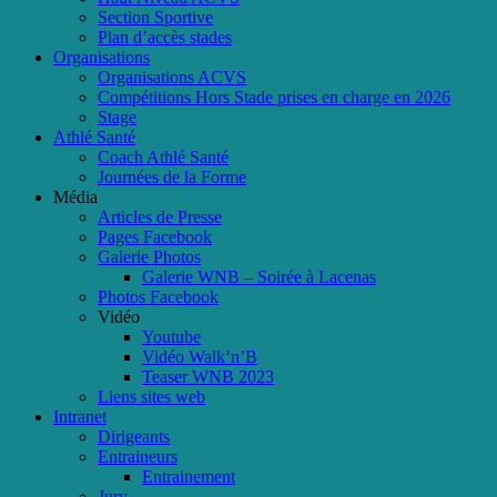
Section Sportive
Plan d’accès stades
Organisations
Organisations ACVS
Compétitions Hors Stade prises en charge en 2026
Stage
Athlé Santé
Coach Athlé Santé
Journées de la Forme
Média
Articles de Presse
Pages Facebook
Galerie Photos
Galerie WNB – Soirée à Lacenas
Photos Facebook
Vidéo
Youtube
Vidéo Walk’n’B
Teaser WNB 2023
Liens sites web
Intranet
Dirigeants
Entraineurs
Entrainement
Jury