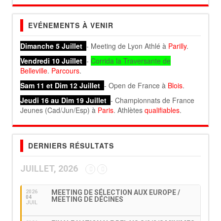
EVÉNEMENTS À VENIR
Dimanche 5 Juillet
- Meeting de Lyon Athlé à
Parilly
.
Vendredi 10 Juillet
-
Corrida la Traversante de
Belleville
.
Parcours
.
Sam 11 et Dim 12 Juillet
- Open de France à
Blois
.
Jeudi 16 au Dim 19 Juillet
- Championnats de France
Jeunes (Cad/Jun/Esp) à
Paris
. Athlètes
qualifiables
.
DERNIERS RÉSULTATS
JUILLET, 2026
MEETING DE SÉLECTION AUX EUROPE /
2026
04
MEETING DE DÉCINES
JUIL