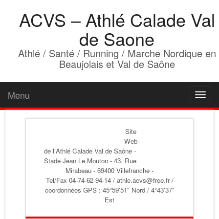
ACVS – Athlé Calade Val
de Saone
Athlé / Santé / Running / Marche Nordique en
Beaujolais et Val de Saône
Menu
Toggl
naviga
Site
Web
de l'Athlé Calade Val de Saône
-
Stade Jean Le Mouton - 43, Rue
Mirabeau - 69400 Villefranche -
Tel/Fax 04-74-62-94-14 / athle.acvs@free.fr /
coordonnées GPS : 45°59'51" Nord / 4°43'37"
Est