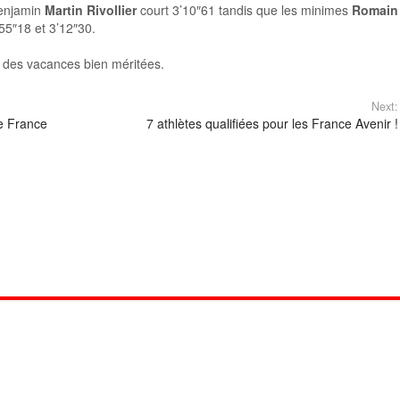
Benjamin
Martin Rivollier
court 3’10″61 tandis que les minimes
Romain
’55″18 et 3’12″30.
 des vacances bien méritées.
Next:
de France
7 athlètes qualifiées pour les France Avenir !