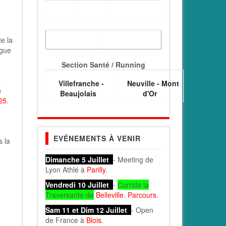
e la
igue
Section Santé / Running
a
Villefranche -
Neuville - Mont
n
Beaujolais
d'Or
025
.
EVÉNEMENTS À VENIR
s la
Dimanche 5 Juillet
- Meeting de
Lyon Athlé à
Parilly
.
Vendredi 10 Juillet
-
Corrida la
Traversante de
Belleville
.
Parcours
.
Sam 11 et Dim 12 Juillet
- Open
de France à
Blois
.