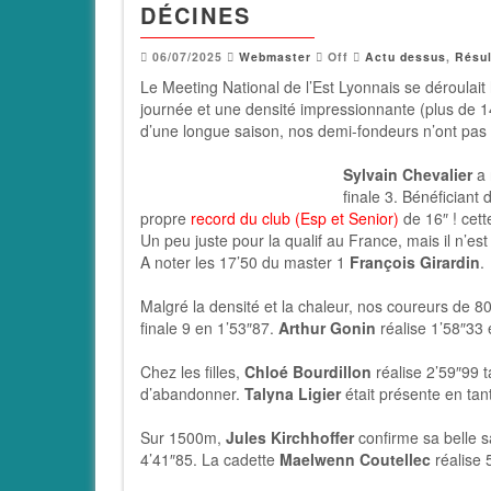
DÉCINES
06/07/2025
Webmaster
Off
Actu dessus
,
Résul
Le Meeting National de l’Est Lyonnais se déroulait
journée et une densité impressionnante (plus de 140
d’une longue saison, nos demi-fondeurs n’ont pas
Sylvain Chevalier
a 
finale 3. Bénéficiant
propre
record du club (Esp et Senior)
de 16″ ! cett
Un peu juste pour la qualif au France, mais il n’es
A noter les 17’50 du master 1
François Girardin
.
Malgré la densité et la chaleur, nos coureurs de 
finale 9 en 1’53″87.
Arthur Gonin
réalise 1’58″33 
Chez les filles,
Chloé Bourdillon
réalise 2’59″99 
d’abandonner.
Talyna Ligier
était présente en tant
Sur 1500m,
Jules Kirchhoffer
confirme sa belle 
4’41″85. La cadette
Maelwenn Coutellec
réalise 