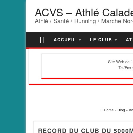
ACVS – Athlé Calad
Athlé / Santé / Running / Marche Nor
ACCUEIL
LE CLUB
AT
Site Web de l
Tel/Fax 
Home
»
Blog
»
Ac
RECORD DU CLUB DU 5000M