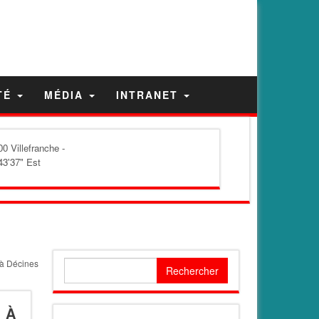
TÉ
MÉDIA
INTRANET
0 Villefranche -
43'37" Est
 à Décines
Rechercher :
 À