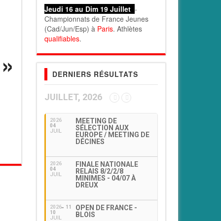
Jeudi 16 au Dim 19 Juillet
-
Championnats de France Jeunes
(Cad/Jun/Esp) à
Paris
. Athlètes
qualifiables
.
DERNIERS RÉSULTATS
JUILLET, 2026
MEETING DE
2026
04
SÉLECTION AUX
JUIL
EUROPE / MEETING DE
DÉCINES
FINALE NATIONALE
2026
04
RELAIS 8/2/2/8
JUIL
MINIMES - 04/07 À
DREUX
OPEN DE FRANCE -
2026
11
10
BLOIS
JUIL