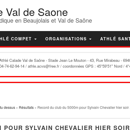
e Val de Saone
dique en Beaujolais et Val de Saône
HLÉ COMPET
ORGANISATIONS
ATHLÉ SAN
'Athlé Calade Val de Saône
- Stade Jean Le Mouton - 43, Rue Mirabeau - 6940
04-74-62-94-14 / athle.acvs@free.fr / coordonnées GPS : 45°59'51" Nord / 4°
tu dessus
»
Résultats
» Record du club du 5000m pour Sylvain Chevalier hier soir
 POUR SYLVAIN CHEVALIER HIER SOIR