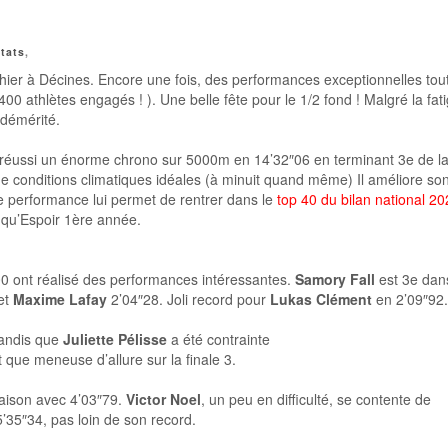
tats
,
 hier à Décines. Encore une fois, des performances exceptionnelles tout
0 athlètes engagés ! ). Une belle fête pour le 1/2 fond ! Malgré la fat
 démérité.
réussi un énorme chrono sur 5000m en 14’32″06 en terminant 3e de l
 de conditions climatiques idéales (à minuit quand même) Il améliore so
e performance lui permet de rentrer dans le
top 40 du bilan national 2
t qu’Espoir 1ère année.
800 ont réalisé des performances intéressantes.
Samory Fall
est 3e dan
et
Maxime Lafay
2’04″28. Joli record pour
Lukas Clément
en 2’09″92.
tandis que
Juliette Pélisse
a été contrainte
 que meneuse d’allure sur la finale 3.
saison avec 4’03″79.
Victor Noel
, un peu en difficulté, se contente de
5’35″34, pas loin de son record.