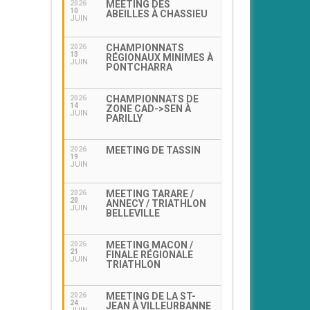
MEETING DES
2026
10
ABEILLES À CHASSIEU
JUIN
CHAMPIONNATS
2026
13
RÉGIONAUX MINIMES À
JUIN
PONTCHARRA
CHAMPIONNATS DE
2026
14
ZONE CAD->SEN À
JUIN
PARILLY
MEETING DE TASSIN
2026
19
JUIN
MEETING TARARE /
2026
20
ANNECY / TRIATHLON
JUIN
BELLEVILLE
MEETING MACON /
2026
21
FINALE RÉGIONALE
JUIN
TRIATHLON
MEETING DE LA ST-
2026
24
JEAN À VILLEURBANNE