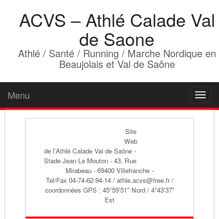
ACVS – Athlé Calade Val
de Saone
Athlé / Santé / Running / Marche Nordique en
Beaujolais et Val de Saône
Menu
Toggl
naviga
Site
Web
de l'Athlé Calade Val de Saône
-
Stade Jean Le Mouton - 43, Rue
Mirabeau - 69400 Villefranche -
Tel/Fax 04-74-62-94-14 / athle.acvs@free.fr /
coordonnées GPS : 45°59'51" Nord / 4°43'37"
Est