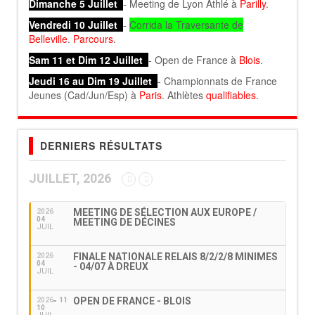
Dimanche 5 Juillet
- Meeting de Lyon Athlé à
Parilly
.
Vendredi 10 Juillet
-
Corrida la Traversante de
Belleville
.
Parcours
.
Sam 11 et Dim 12 Juillet
- Open de France à
Blois
.
Jeudi 16 au Dim 19 Juillet
- Championnats de France
Jeunes (Cad/Jun/Esp) à
Paris
. Athlètes
qualifiables
.
DERNIERS RÉSULTATS
JUILLET, 2026
MEETING DE SÉLECTION AUX EUROPE /
2026
04
MEETING DE DÉCINES
JUIL
FINALE NATIONALE RELAIS 8/2/2/8 MINIMES
2026
04
- 04/07 À DREUX
JUIL
OPEN DE FRANCE - BLOIS
2026
11
10