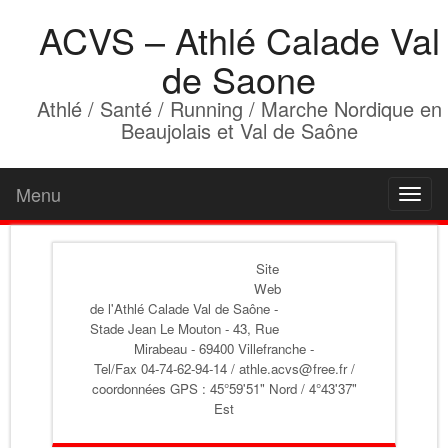
ACVS – Athlé Calade Val
de Saone
Athlé / Santé / Running / Marche Nordique en
Beaujolais et Val de Saône
Menu
Toggl
naviga
Site
Web
de l'Athlé Calade Val de Saône
-
Stade Jean Le Mouton - 43, Rue
Mirabeau - 69400 Villefranche -
Tel/Fax 04-74-62-94-14 / athle.acvs@free.fr /
coordonnées GPS : 45°59'51" Nord / 4°43'37"
Est