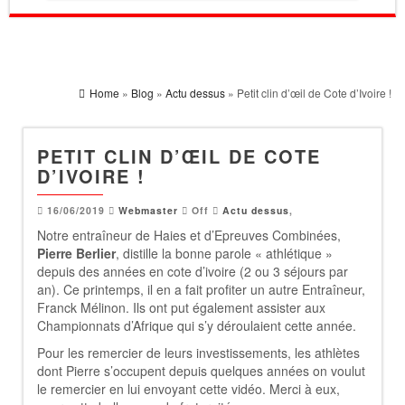
Home
»
Blog
»
Actu dessus
» Petit clin d’œil de Cote d’Ivoire !
PETIT CLIN D’ŒIL DE COTE
D’IVOIRE !
16/06/2019
Webmaster
Off
Actu dessus
,
Notre entraîneur de Haies et d’Epreuves Combinées,
Pierre Berlier
, distille la bonne parole « athlétique »
depuis des années en cote d’ivoire (2 ou 3 séjours par
an). Ce printemps, il en a fait profiter un autre Entraîneur,
Franck Mélinon. Ils ont put également assister aux
Championnats d’Afrique qui s’y déroulaient cette année.
Pour les remercier de leurs investissements, les athlètes
dont Pierre s’occupent depuis quelques années on voulut
le remercier en lui envoyant cette vidéo. Merci à eux,