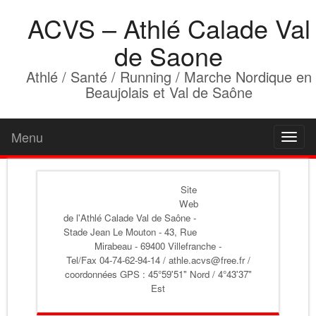
ACVS – Athlé Calade Val
de Saone
Athlé / Santé / Running / Marche Nordique en
Beaujolais et Val de Saône
Menu
Toggl
naviga
Site
Web
de l'Athlé Calade Val de Saône
-
Stade Jean Le Mouton - 43, Rue
Mirabeau - 69400 Villefranche -
Tel/Fax 04-74-62-94-14 / athle.acvs@free.fr /
coordonnées GPS : 45°59'51" Nord / 4°43'37"
Est