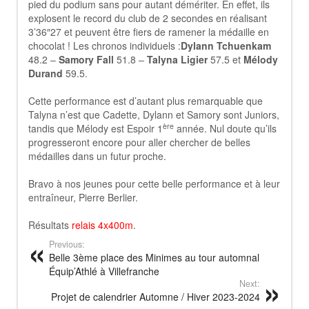
pied du podium sans pour autant démériter. En effet, ils
explosent le record du club de 2 secondes en réalisant
3’36″27 et peuvent être fiers de ramener la médaille en
chocolat ! Les chronos individuels :
Dylann Tchuenkam
48.2 –
Samory Fall
51.8 –
Talyna Ligier
57.5 et
Mélody
Durand
59.5.
Cette performance est d’autant plus remarquable que
Talyna n’est que Cadette, Dylann et Samory sont Juniors,
ère
tandis que Mélody est Espoir 1
année. Nul doute qu’ils
progresseront encore pour aller chercher de belles
médailles dans un futur proche.
Bravo à nos jeunes pour cette belle performance et à leur
entraîneur, Pierre Berlier.
Résultats
relais 4x400m
.
Previous:
Belle 3ème place des Minimes au tour automnal
Équip’Athlé à Villefranche
Next:
Projet de calendrier Automne / Hiver 2023-2024