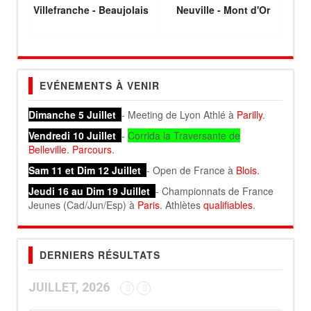
Villefranche - Beaujolais
Neuville - Mont d'Or
EVÉNEMENTS À VENIR
Dimanche 5 Juillet
- Meeting de Lyon Athlé à
Parilly
.
Vendredi 10 Juillet
-
Corrida la Traversante de
Belleville
.
Parcours
.
Sam 11 et Dim 12 Juillet
- Open de France à
Blois
.
Jeudi 16 au Dim 19 Juillet
- Championnats de France
Jeunes (Cad/Jun/Esp) à
Paris
. Athlètes
qualifiables
.
DERNIERS RÉSULTATS
JUILLET, 2026