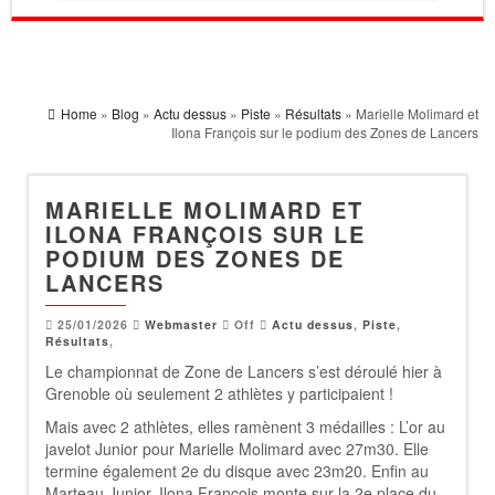
Home
»
Blog
»
Actu dessus
»
Piste
»
Résultats
» Marielle Molimard et
Ilona François sur le podium des Zones de Lancers
MARIELLE MOLIMARD ET
ILONA FRANÇOIS SUR LE
PODIUM DES ZONES DE
LANCERS
25/01/2026
Webmaster
Off
Actu dessus
,
Piste
,
Résultats
,
Le championnat de Zone de Lancers s’est déroulé hier à
Grenoble où seulement 2 athlètes y participaient !
Mais avec 2 athlètes, elles ramènent 3 médailles : L’or au
javelot Junior pour Marielle Molimard avec 27m30. Elle
termine également 2e du disque avec 23m20. Enfin au
Marteau Junior, Ilona François monte sur la 2e place du