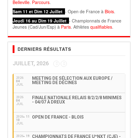
Belleville
.
Parcours
.
Sam 11 et Dim 12 Juillet
- Open de France à
Blois
.
Jeudi 16 au Dim 19 Juillet
- Championnats de France
Jeunes (Cad/Jun/Esp) à
Paris
. Athlètes
qualifiables
.
DERNIERS RÉSULTATS
JUILLET, 2026
MEETING DE SÉLECTION AUX EUROPE /
2026
04
MEETING DE DÉCINES
JUIL
FINALE NATIONALE RELAIS 8/2/2/8 MINIMES
2026
04
- 04/07 À DREUX
JUIL
OPEN DE FRANCE - BLOIS
2026
11
10
JUIL
CHAMPIONNATS DE FRANCE U*NXT (CJE) -
2026
19