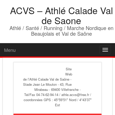
ACVS – Athlé Calade Val
de Saone
Athlé / Santé / Running / Marche Nordique en
Beaujolais et Val de Saône
Menu
Toggl
naviga
Site
Web
de l'Athlé Calade Val de Saône
-
Stade Jean Le Mouton - 43, Rue
Mirabeau - 69400 Villefranche -
Tel/Fax 04-74-62-94-14 / athle.acvs@free.fr /
coordonnées GPS : 45°59'51" Nord / 4°43'37"
Est