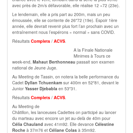
avec près de 2m/s défavorable, elle réalise 12 »72 (23e).
Le lendemain, elle a pris part au 200m, mais un peu
émoussée, elle se contente de 26″72 (19e). Espoir 1ère
année, elle devrait revenir plus fort l’an prochain avec un
entraînement nous l’espérons « normal » sans COVID.
Résultats
Complets
/
ACVS
.
A la Finale Nationale
Minimes à Tours ce
week-end,
Mahaut Berthonneau
passait son examen
national de Jeune Juge.
Au Meeting de Tassin, on notera la belle performance du
Cadet
Dyllan Tchuenkam
sur 400m en 52″81, devant le
Junior
Yasser Djebabla
en 53″31.
Résultats
Complets
/
ACVS
.
Au Meeting de
Châtillon, les lanceuses Cadettes on participé au lancer
du marteau avec encore un jet au-delà de 40m pour
Célia Chauland
avec 41m92. Elle devance
Célestine
Roche
à 37m76 et
Céliane Colas
à 35m92.