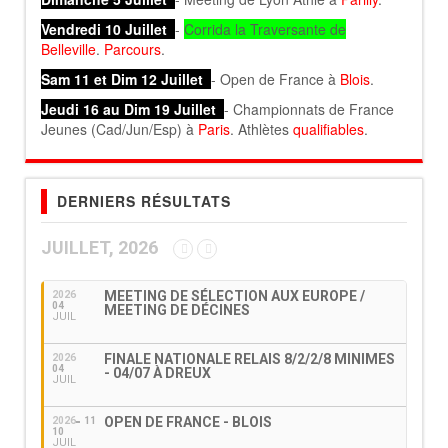
Vendredi 10 Juillet
-
Corrida la Traversante de
Belleville
.
Parcours
.
Sam 11 et Dim 12 Juillet
- Open de France à
Blois
.
Jeudi 16 au Dim 19 Juillet
- Championnats de France
Jeunes (Cad/Jun/Esp) à
Paris
. Athlètes
qualifiables
.
DERNIERS RÉSULTATS
JUILLET, 2026
MEETING DE SÉLECTION AUX EUROPE /
2026
04
MEETING DE DÉCINES
JUIL
FINALE NATIONALE RELAIS 8/2/2/8 MINIMES
2026
04
- 04/07 À DREUX
JUIL
OPEN DE FRANCE - BLOIS
2026
11
10
JUIL