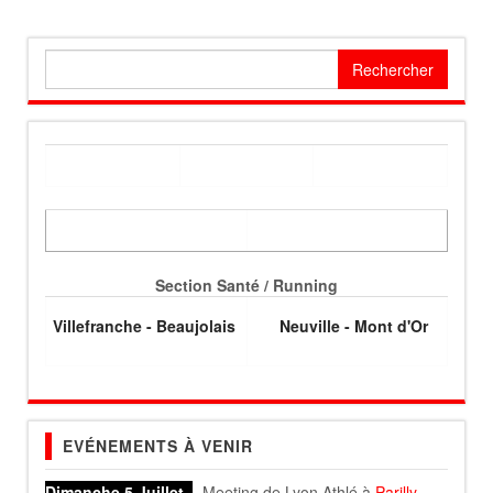
Rechercher :
Section Santé / Running
Villefranche - Beaujolais
Neuville - Mont d'Or
EVÉNEMENTS À VENIR
Dimanche 5 Juillet
- Meeting de Lyon Athlé à
Parilly
.