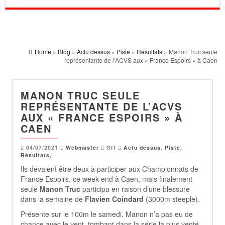
Home
»
Blog
»
Actu dessus
»
Piste
»
Résultats
» Manon Truc seule
représentante de l’ACVS aux « France Espoirs » à Caen
MANON TRUC SEULE
REPRÉSENTANTE DE L’ACVS
AUX « FRANCE ESPOIRS » À
CAEN
04/07/2021
Webmaster
Off
Actu dessus
,
Piste
,
Résultats
,
Ils devaient être deux à participer aux Championnats de
France Espoirs, ce week-end à Caen, mais finalement
seule
Manon Truc
participa en raison d’une blessure
dans la semaine de
Flavien Coindard
(3000m steeple).
Présente sur le 100m le samedi, Manon n’a pas eu de
chance avec le vent, tombant dans la série la plus venté