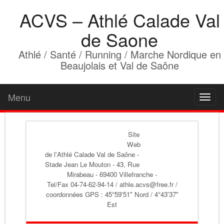
ACVS – Athlé Calade Val
de Saone
Athlé / Santé / Running / Marche Nordique en
Beaujolais et Val de Saône
Menu
Toggl
naviga
Site
Web
de l'Athlé Calade Val de Saône
-
Stade Jean Le Mouton - 43, Rue
Mirabeau - 69400 Villefranche -
Tel/Fax 04-74-62-94-14 / athle.acvs@free.fr /
coordonnées GPS : 45°59'51" Nord / 4°43'37"
Est