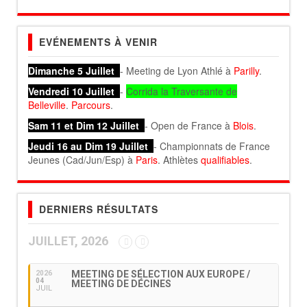
EVÉNEMENTS À VENIR
Dimanche 5 Juillet
- Meeting de Lyon Athlé à
Parilly
.
Vendredi 10 Juillet
-
Corrida la Traversante de
Belleville
.
Parcours
.
Sam 11 et Dim 12 Juillet
- Open de France à
Blois
.
Jeudi 16 au Dim 19 Juillet
- Championnats de France
Jeunes (Cad/Jun/Esp) à
Paris
. Athlètes
qualifiables
.
DERNIERS RÉSULTATS
JUILLET, 2026
MEETING DE SÉLECTION AUX EUROPE /
2026
04
MEETING DE DÉCINES
JUIL