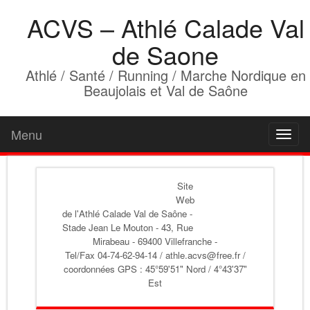
ACVS – Athlé Calade Val
de Saone
Athlé / Santé / Running / Marche Nordique en
Beaujolais et Val de Saône
Menu
Toggl
naviga
Site
Web
de l'Athlé Calade Val de Saône
-
Stade Jean Le Mouton - 43, Rue
Mirabeau - 69400 Villefranche -
Tel/Fax 04-74-62-94-14 / athle.acvs@free.fr /
coordonnées GPS : 45°59'51" Nord / 4°43'37"
Est