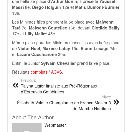
une belle 3e place
d’Arthur Gonin;
il précède
Youssef
Massi
8e,
Diego Holguin
12e et
Matis Dumont-Burnier
13e.
Les Minimes filles prennent la 5e place avec
Maiwenn
Taté
7e,
Melwenn Coutellec
16e, devant
Clotilde Bailly
17e et
Lilly Mallet
45e.
Même place pour les Minimes masculins avec la 9e place
de
Victor Noel
,
Maxime Lafay
15e,
Stann Lesage
24e
et
Lazare Cucchiarone
30e.
Enfin, le Junior
Sylvain Chevalier
prend la 9e place.
Résultats
complets
/
ACVS
.
Previous:
Talyna Ligier finaliste aux Pré-Régionaux
d’Épreuves Combinées
Next:
Élisabeth Valette Championne de France Master 3
de Marche Nordique
About The Author
Webmaster