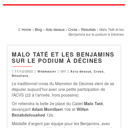
Home
»
Blog
»
Actu dessus
»
Cross
»
Résultats
» Malo Taté et les
Benjamins sur le podium à Décines
MALO TATÉ ET LES BENJAMINS
SUR LE PODIUM À DÉCINES
11/12/2022
Webmaster
Off
Actu dessus
,
Cross
,
Résultats
,
Le traditionnel cross du Mamelon de Décines vient de se
disputer aujourd’hui avec une petite participation de
l’ACVS (22 à l’arrivée, hors poussins).
On retiendra la belle 2e place du Cadet
Malo Taté
,
devançant
Adam Montibert
10e et
Willen
Benabdelouahed
12e.
Médaille d’argent par équipe pour les Benjamins, avec