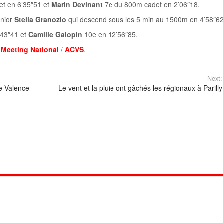
t en 6’35″51 et
Marin Devinant
7e du 800m cadet en 2’06″18.
enior
Stella Granozio
qui descend sous les 5 min au 1500m en 4’58″6
’43″41 et
Camille Galopin
10e en 12’56″85.
/
Meeting National
/
ACVS
.
Next:
e Valence
Le vent et la pluie ont gâchés les régionaux à Parilly