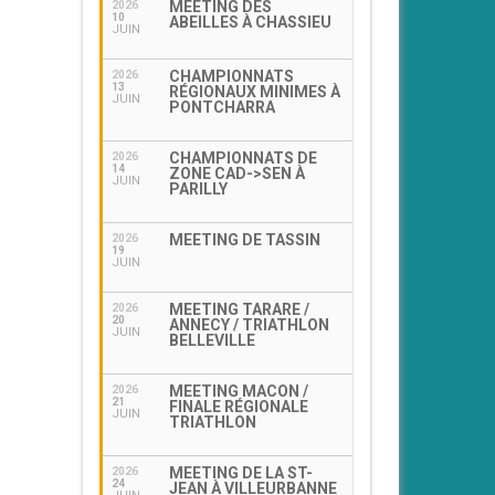
MEETING DES
2026
10
ABEILLES À CHASSIEU
JUIN
CHAMPIONNATS
2026
13
RÉGIONAUX MINIMES À
JUIN
PONTCHARRA
CHAMPIONNATS DE
2026
14
ZONE CAD->SEN À
JUIN
PARILLY
MEETING DE TASSIN
2026
19
JUIN
MEETING TARARE /
2026
20
ANNECY / TRIATHLON
JUIN
BELLEVILLE
MEETING MACON /
2026
21
FINALE RÉGIONALE
JUIN
TRIATHLON
MEETING DE LA ST-
2026
24
JEAN À VILLEURBANNE