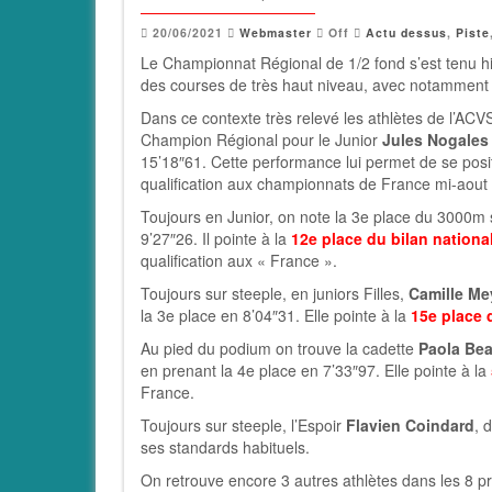
20/06/2021
Webmaster
Off
Actu dessus
,
Piste
Le Championnat Régional de 1/2 fond s’est tenu hi
des courses de très haut niveau, avec notamment
Dans ce contexte très relevé les athlètes de l’ACVS
Champion Régional pour le Junior
Jules Nogales
15’18″61. Cette performance lui permet de se posi
qualification aux championnats de France mi-aout 
Toujours en Junior, on note la 3e place du 3000m
9’27″26. Il pointe à la
12e place du bilan nationa
qualification aux « France ».
Toujours sur steeple, en juniors Filles,
Camille Me
la 3e place en 8’04″31. Elle pointe à la
15e place 
Au pied du podium on trouve la cadette
Paola Be
en prenant la 4e place en 7’33″97. Elle pointe à la
France.
Toujours sur steeple, l’Espoir
Flavien Coindard
, 
ses standards habituels.
On retrouve encore 3 autres athlètes dans les 8 p