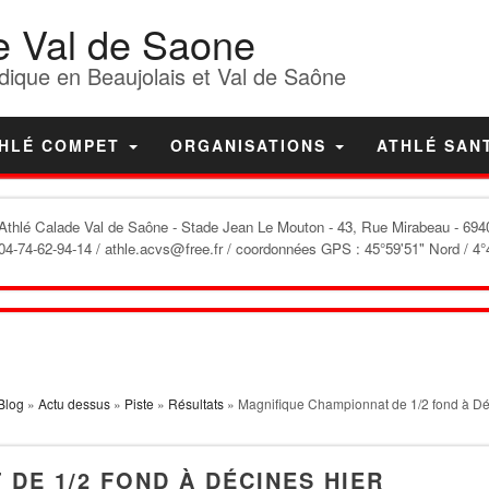
e Val de Saone
dique en Beaujolais et Val de Saône
HLÉ COMPET
ORGANISATIONS
ATHLÉ SAN
'Athlé Calade Val de Saône
- Stade Jean Le Mouton - 43, Rue Mirabeau - 6940
04-74-62-94-14 / athle.acvs@free.fr / coordonnées GPS : 45°59'51" Nord / 4°
Blog
»
Actu dessus
»
Piste
»
Résultats
» Magnifique Championnat de 1/2 fond à Dé
DE 1/2 FOND À DÉCINES HIER