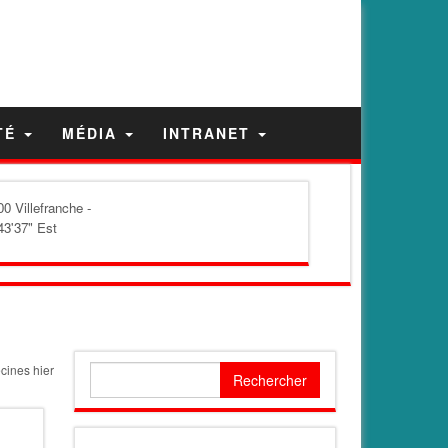
TÉ
MÉDIA
INTRANET
0 Villefranche -
43'37" Est
cines hier
Rechercher :