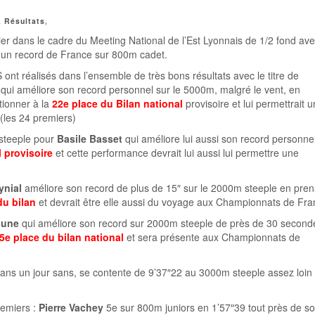
,
Résultats
,
er dans le cadre du Meeting National de l’Est Lyonnais de 1/2 fond av
 un record de France sur 800m cadet.
 ont réalisés dans l’ensemble de très bons résultats avec le titre de
qui améliore son record personnel sur le 5000m, malgré le vent, en
tionner à la
22e place du Bilan national
provisoire et lui permettrait 
(les 24 premiers)
 steeple pour
Basile Basset
qui améliore lui aussi son record personne
l provisoire
et cette performance devrait lui aussi lui permettre une
ynial
améliore son record de plus de 15″ sur le 2000m steeple en pren
du bilan
et devrait être elle aussi du voyage aux Championnats de Fra
aune
qui améliore son record sur 2000m steeple de près de 30 second
5e place du bilan national
et sera présente aux Championnats de
dans un jour sans, se contente de 9’37″22 au 3000m steeple assez loin
remiers :
Pierre Vachey
5e sur 800m juniors en 1’57″39 tout près de s