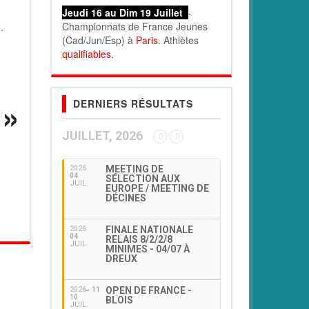
Jeudi 16 au Dim 19 Juillet
-
Championnats de France Jeunes
2.
(Cad/Jun/Esp) à
Paris
. Athlètes
qualifiables
.
DERNIERS RÉSULTATS
JUILLET, 2026
MEETING DE
2026
04
SÉLECTION AUX
JUIL
EUROPE / MEETING DE
DÉCINES
FINALE NATIONALE
2026
04
RELAIS 8/2/2/8
JUIL
MINIMES - 04/07 À
DREUX
OPEN DE FRANCE -
2026
11
10
BLOIS
JUIL