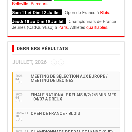
Belleville
.
Parcours
.
Sam 11 et Dim 12 Juillet
- Open de France à
Blois
.
Jeudi 16 au Dim 19 Juillet
- Championnats de France
Jeunes (Cad/Jun/Esp) à
Paris
. Athlètes
qualifiables
.
DERNIERS RÉSULTATS
JUILLET, 2026
MEETING DE SÉLECTION AUX EUROPE /
2026
04
MEETING DE DÉCINES
JUIL
FINALE NATIONALE RELAIS 8/2/2/8 MINIMES
2026
04
- 04/07 À DREUX
JUIL
OPEN DE FRANCE - BLOIS
2026
11
10
JUIL
2026
19