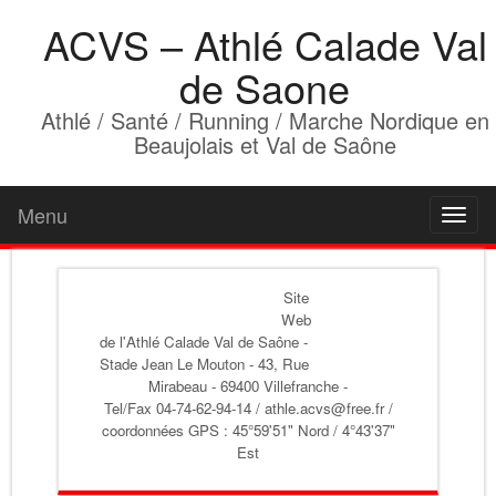
ACVS – Athlé Calade Val
de Saone
Athlé / Santé / Running / Marche Nordique en
Beaujolais et Val de Saône
Menu
Toggl
naviga
Site
Web
de l'Athlé Calade Val de Saône
-
Stade Jean Le Mouton - 43, Rue
Mirabeau - 69400 Villefranche -
Tel/Fax 04-74-62-94-14 / athle.acvs@free.fr /
coordonnées GPS : 45°59'51" Nord / 4°43'37"
Est