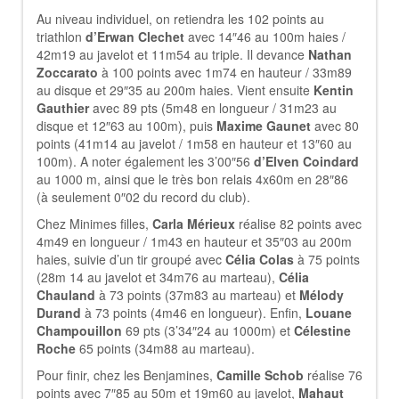
Au niveau individuel, on retiendra les 102 points au
triathlon
d’Erwan Clechet
avec 14″46 au 100m haies /
42m19 au javelot et 11m54 au triple. Il devance
Nathan
Zoccarato
à 100 points avec 1m74 en hauteur / 33m89
au disque et 29″35 au 200m haies. Vient ensuite
Kentin
Gauthier
avec 89 pts (5m48 en longueur / 31m23 au
disque et 12″63 au 100m), puis
Maxime Gaunet
avec 80
points (41m14 au javelot / 1m58 en hauteur et 13″60 au
100m). A noter également les 3’00″56
d’Elven Coindard
au 1000 m, ainsi que le très bon relais 4x60m en 28″86
(à seulement 0″02 du record du club).
Chez Minimes filles,
Carla Mérieux
réalise 82 points avec
4m49 en longueur / 1m43 en hauteur et 35″03 au 200m
haies, suivie d’un tir groupé avec
Célia Colas
à 75 points
(28m 14 au javelot et 34m76 au marteau),
Célia
Chauland
à 73 points (37m83 au marteau) et
Mélody
Durand
à 73 points (4m46 en longueur). Enfin,
Louane
Champouillon
69 pts (3’34″24 au 1000m) et
Célestine
Roche
65 points (34m88 au marteau).
Pour finir, chez les Benjamines,
Camille Schob
réalise 76
points avec 7″85 au 50m et 19m60 au javelot,
Mahaut