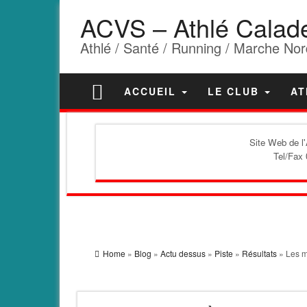
ACVS – Athlé Calad
Athlé / Santé / Running / Marche Nor
ACCUEIL
LE CLUB
AT
Site Web de l
Tel/Fax 
Home
»
Blog
»
Actu dessus
»
Piste
»
Résultats
» Les m