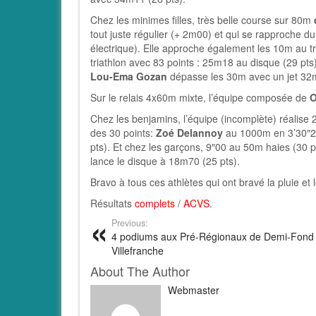
Chez les minimes filles, très belle course sur 80m
tout juste régulier (+ 2m00) et qui se rapproche 
électrique). Elle approche également les 10m au t
triathlon avec 83 points : 25m18 au disque (29 pt
Lou-Ema Gozan
dépasse les 30m avec un jet 32m
Sur le relais 4x60m mixte, l’équipe composée de
O
Chez les benjamins, l’équipe (incomplète) réalise 
des 30 points:
Zoé Delannoy
au 1000m en 3’30″25
pts). Et chez les garçons, 9″00 au 50m haies (30 
lance le disque à 18m70 (25 pts).
Bravo à tous ces athlètes qui ont bravé la pluie et 
Résultats
complets
/
ACVS
.
Previous:
4 podiums aux Pré-Régionaux de Demi-Fond
Villefranche
About The Author
Webmaster