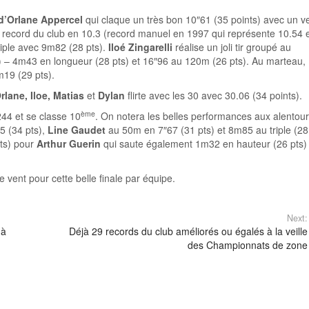
d’Orlane Appercel
qui claque un très bon 10″61 (35 points) avec un v
du record du club en 10.3 (record manuel en 1997 qui représente 10.54 
riple avec 9m82 (28 pts).
Iloé Zingarelli
réalise un joli tir groupé au
s) – 4m43 en longueur (28 pts) et 16″96 au 120m (26 pts). Au marteau,
19 (29 pts).
rlane, Iloe, Matias
et
Dylan
flirte avec les 30 avec 30.06 (34 points).
ème
244 et se classe 10
. On notera les belles performances aux alentou
 (34 pts),
Line Gaudet
au 50m en 7″67 (31 pts) et 8m85 au triple (28
pts) pour
Arthur Guerin
qui saute également 1m32 en hauteur (26 pts) 
le vent pour cette belle finale par équipe.
Next:
 à
Déjà 29 records du club améliorés ou égalés à la veille
des Championnats de zone