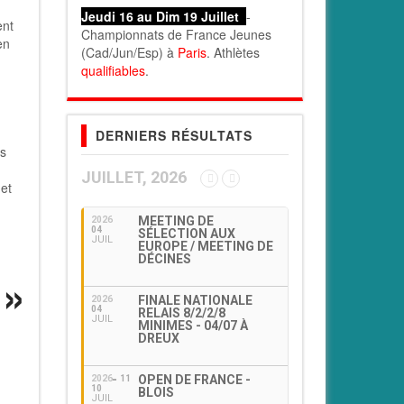
Jeudi 16 au Dim 19 Juillet
-
ent
Championnats de France Jeunes
en
(Cad/Jun/Esp) à
Paris
. Athlètes
qualifiables
.
DERNIERS RÉSULTATS
rs
JUILLET, 2026
et
MEETING DE
2026
04
SÉLECTION AUX
JUIL
EUROPE / MEETING DE
DÉCINES
FINALE NATIONALE
2026
04
RELAIS 8/2/2/8
JUIL
MINIMES - 04/07 À
DREUX
OPEN DE FRANCE -
2026
11
10
BLOIS
JUIL