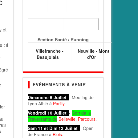
C
y et
Section Santé / Running
lo
: il
Villefranche -
Neuville - Mont
3
Beaujolais
d'Or
e
é
tégré
EVÉNEMENTS À VENIR
n
Dimanche 5 Juillet
- Meeting de
Lyon Athlé à
Parilly
.
ier
Vendredi 10 Juillet
-
Corrida la
au
Traversante de
Belleville
.
Parcours
.
″63
Sam 11 et Dim 12 Juillet
- Open
u
de France à
Blois
.