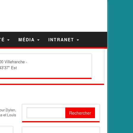
TÉ
MÉDIA
INTRANET
0 Villefranche -
43'37" Est
our Dylan,
Rechercher :
s et Louis