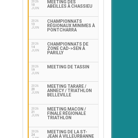
MEETING DES
2026
10
ABEILLES À CHASSIEU
JUIN
CHAMPIONNATS
2026
13
RÉGIONAUX MINIMES À
JUIN
PONTCHARRA
CHAMPIONNATS DE
2026
14
ZONE CAD->SEN À
JUIN
PARILLY
MEETING DE TASSIN
2026
19
JUIN
MEETING TARARE /
2026
20
ANNECY / TRIATHLON
JUIN
BELLEVILLE
MEETING MACON /
2026
21
FINALE RÉGIONALE
JUIN
TRIATHLON
MEETING DE LA ST-
2026
24
JEAN À VILLEURBANNE