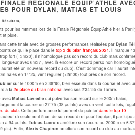
 FINALE RÉGIONALE ÉQUIP’ATHLÉ AVE
S POUR DYLAN, MATIAS ET LOUIS
,
Résultats
,
s pour les minimes lors de la Finale Régionale Équip’Athlé hier à Parill
 et pluie.
ans cette finale avec de grosses performances réalisées par
Dylan Té
oints ce qui le place dans le
top 3 du bilan français 2024
. Il marque 4
 trop fort (+3m20), il n’homologue pas son record du club mais confirm
en longueur avec 6m37 , avec là encore un record perso non homologu
 aurait été un nouveau record du club). C’est dommage car il aurait in
00m haies en 14″25, vent régulier (+2m00) tout près de son record.
ublier
sur le 1000m en 2’38″90, bien esseulé dans la course et avec u
urs à la
2e place du bilan national
avec ses 2’34″55 de Tarare.
e avec
Matias Lavieille
qui pulvérise son record sur le 200m haies,
largement la course en 27″75 (38 points) avec un vent, cette fois, régul
rd du club
. Cette performance lui permet de pointer
dans le top 10
 hauteur (à seulement 5 cm de son record) et pour l’équipe, il participe 
lon à 94 points.
Tobias Lacroix
améliore son record au 2000m en 6’37
9 pts). Enfin,
Alexis Chapiron
améliore son record du club au martea