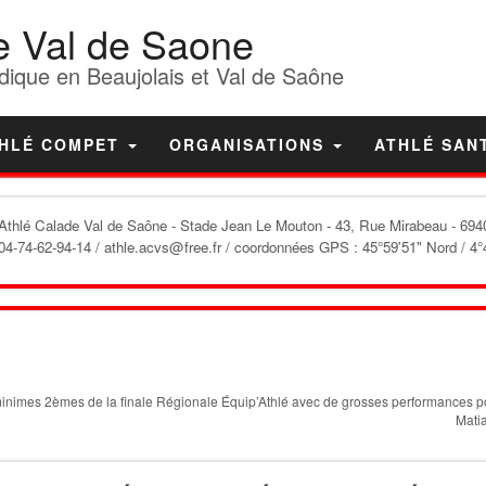
e Val de Saone
dique en Beaujolais et Val de Saône
HLÉ COMPET
ORGANISATIONS
ATHLÉ SAN
'Athlé Calade Val de Saône
- Stade Jean Le Mouton - 43, Rue Mirabeau - 6940
04-74-62-94-14 / athle.acvs@free.fr / coordonnées GPS : 45°59'51" Nord / 4°
inimes 2èmes de la finale Régionale Équip’Athlé avec de grosses performances p
Matia