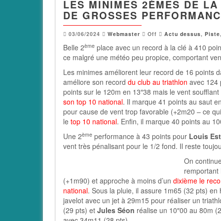
LES MINIMES 2ÈMES DE LA
DE GROSSES PERFORMANCE
03/06/2024
Webmaster
Off
Actu dessus
,
Piste
ème
Belle 2
place avec un record à la clé à 410 point
ce malgré une météo peu propice, comportant vent
Les minimes améliorent leur record de 16 points d
améliore son record
du club au triathlon
avec 124 p
points sur le 120m en 13″38 mais le vent soufflant
son top 10 national
. Il marque 41 points au saut 
pour cause de vent trop favorable (+2m20 – ce qui
le
top 10 national
. Enfin, il marque 40 points au 1
ème
Une 2
performance à 43 points pour
Louis Est
vent très pénalisant pour le 1/2 fond. Il reste toujo
On continu
remportant 
(+1m90) et approche à moins d’un
dixième le reco
national
. Sous la pluie, il assure 1m65 (32 pts) en
javelot avec un jet à 29m15 pour réaliser un triath
(29 pts) et
Jules Séon
réalise un 10″00 au 80m (2
avec 34m11 (28 pts).