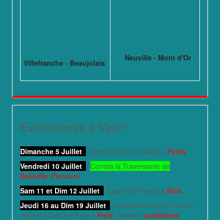
Neuville - Mont d'Or
Villefranche - Beaujolais
Evénements à Venir
Dimanche 5 Juillet
- Meeting de Lyon Athlé à
Parilly
.
Vendredi 10 Juillet
-
Corrida la Traversante de
Belleville
.
Parcours
.
Sam 11 et Dim 12 Juillet
- Open de France à
Blois
.
Jeudi 16 au Dim 19 Juillet
- Championnats de France
Jeunes (Cad/Jun/Esp) à
Paris
. Athlètes
qualifiables
.