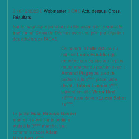
10/12/2023
Webmaster
Off
Actu dessus
,
Cross
,
Résultats
,
Sur le magnifique parcours du Mamelon s’est déroulé le
traditionnel Cross de Décines avec une jolie participation
des athlètes de l’ACVS.
On notera la belle victoire du
minime
Louis Estublier
qui
emmène son équipe sur la plus
haute marche du podium avec :
Armand Piagay
au pied du
ème
podium à la 4
place juste
ème
devant
Tobias Lacroix
5
,
suivent ensuite
Victor Noel
ème
15
juste devant
Lucas Sabot
ème
16
.
Le junior
Solal Baboux-Garnier
monte lui aussi sur le podium
ème
mais à la 3
marche, tout
comme le cadet
Adam
ème
Montibert
3
.