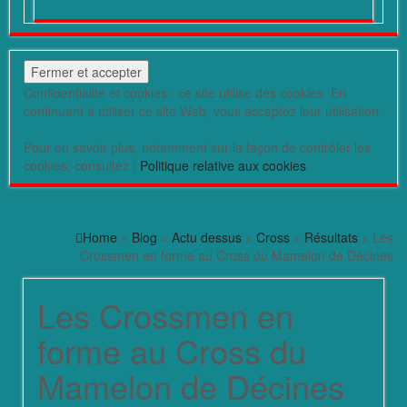
Confidentialité et cookies : ce site utilise des cookies. En
continuant à utiliser ce site Web, vous acceptez leur utilisation.
Pour en savoir plus, notamment sur la façon de contrôler les
cookies, consultez :
Politique relative aux cookies
Home
»
Blog
»
Actu dessus
»
Cross
»
Résultats
» Les
Crossmen en forme au Cross du Mamelon de Décines
Les Crossmen en
forme au Cross du
Mamelon de Décines