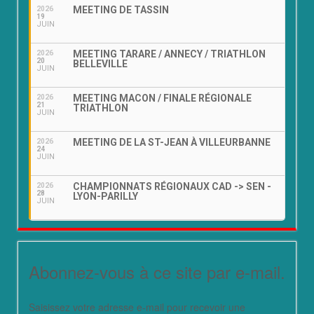
MEETING DE TASSIN
2026
19
JUIN
MEETING TARARE / ANNECY / TRIATHLON
2026
20
BELLEVILLE
JUIN
MEETING MACON / FINALE RÉGIONALE
2026
21
TRIATHLON
JUIN
MEETING DE LA ST-JEAN À VILLEURBANNE
2026
24
JUIN
CHAMPIONNATS RÉGIONAUX CAD -> SEN -
2026
28
LYON-PARILLY
JUIN
Abonnez-vous à ce site par e-mail.
Saisissez votre adresse e-mail pour recevoir une