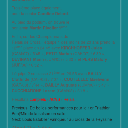
Troisième place également,
pour la senior
Caroline Delord
.
Au pied du podium, on trouve le
ème
benjamin
Martin Rivolier
5
.
Enfin, sur les Championnats de
Relais de Cross, l’équipe 1 des moins de 20 ans prend la
ème
12
place en 24:45 avec
KIRCHHOFFER Jules
(CAM/07) / 5’45 »,
PETIT Marion
(CAF/07) / 6’39 »,
DEVINANT Marin
(JUM/05) / 5’30 » et
PERS Malory
(JUF/06) / 6’52 ».
ème
L’équipe 2 se classe 21
en 26:55 avec
BAILLY
Clothilde
(CAF/08) / 7’07 »,
COUTELLEC Maelwenn
(CAF/08) / 7’44 »,
BAILLY Auguste
(JUM/06) / 5’47 »,
CUCCHIARONE Lazare
(CAM/08) / 6’18 ».
Résultats
complets
/
ACVS
/
Relais
.
Previous:
De belles performances pour le 1er Triathlon
Benj/Min de la saison en salle
Next:
Louis Estublier vainqueur au cross de la Feyssine
About The Author