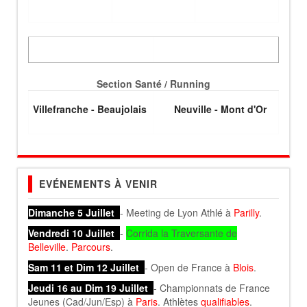
Section Santé / Running
Villefranche - Beaujolais
Neuville - Mont d'Or
EVÉNEMENTS À VENIR
Dimanche 5 Juillet
- Meeting de Lyon Athlé à
Parilly
.
Vendredi 10 Juillet
-
Corrida la Traversante de
Belleville
.
Parcours
.
Sam 11 et Dim 12 Juillet
- Open de France à
Blois
.
Jeudi 16 au Dim 19 Juillet
- Championnats de France
Jeunes (Cad/Jun/Esp) à
Paris
. Athlètes
qualifiables
.