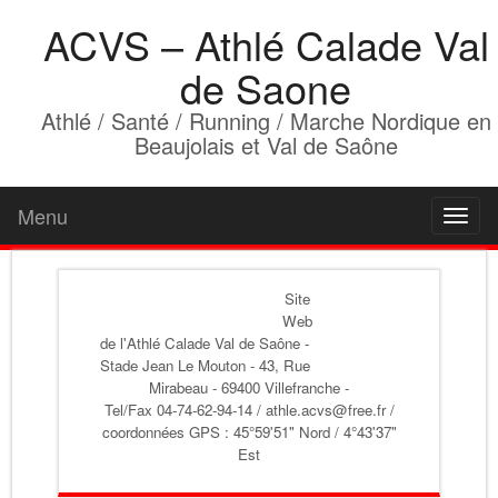
ACVS – Athlé Calade Val
de Saone
Athlé / Santé / Running / Marche Nordique en
Beaujolais et Val de Saône
Menu
Toggl
naviga
Site
Web
de l'Athlé Calade Val de Saône
-
Stade Jean Le Mouton - 43, Rue
Mirabeau - 69400 Villefranche -
Tel/Fax 04-74-62-94-14 / athle.acvs@free.fr /
coordonnées GPS : 45°59'51" Nord / 4°43'37"
Est