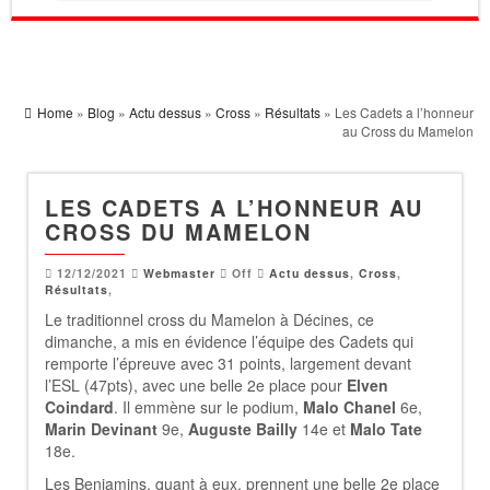
Home
»
Blog
»
Actu dessus
»
Cross
»
Résultats
» Les Cadets a l’honneur
au Cross du Mamelon
LES CADETS A L’HONNEUR AU
CROSS DU MAMELON
12/12/2021
Webmaster
Off
Actu dessus
,
Cross
,
Résultats
,
Le traditionnel cross du Mamelon à Décines, ce
dimanche, a mis en évidence l’équipe des Cadets qui
remporte l’épreuve avec 31 points, largement devant
l’ESL (47pts), avec une belle 2e place pour
Elven
Coindard
. Il emmène sur le podium,
Malo Chanel
6e,
Marin Devinant
9e,
Auguste Bailly
14e et
Malo Tate
18e.
Les Benjamins, quant à eux, prennent une belle 2e place