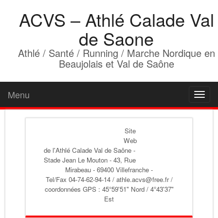
ACVS – Athlé Calade Val
de Saone
Athlé / Santé / Running / Marche Nordique en
Beaujolais et Val de Saône
Menu
Toggl
naviga
Site
Web
de l'Athlé Calade Val de Saône
-
Stade Jean Le Mouton - 43, Rue
Mirabeau - 69400 Villefranche -
Tel/Fax 04-74-62-94-14 / athle.acvs@free.fr /
coordonnées GPS : 45°59'51" Nord / 4°43'37"
Est