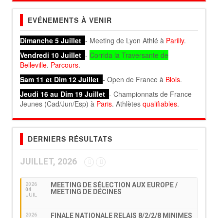
EVÉNEMENTS À VENIR
Dimanche 5 Juillet
- Meeting de Lyon Athlé à
Parilly
.
Vendredi 10 Juillet
-
Corrida la Traversante de
Belleville
.
Parcours
.
Sam 11 et Dim 12 Juillet
- Open de France à
Blois
.
Jeudi 16 au Dim 19 Juillet
- Championnats de France
Jeunes (Cad/Jun/Esp) à
Paris
. Athlètes
qualifiables
.
DERNIERS RÉSULTATS
JUILLET, 2026
MEETING DE SÉLECTION AUX EUROPE /
2026
04
MEETING DE DÉCINES
JUIL
FINALE NATIONALE RELAIS 8/2/2/8 MINIMES
2026