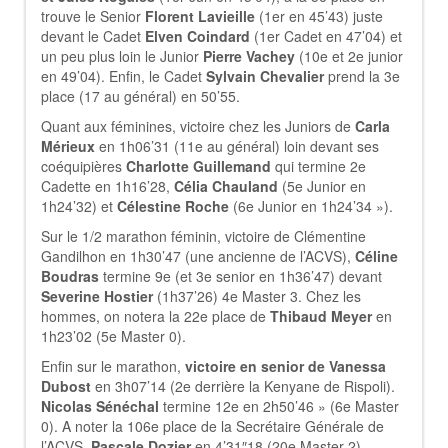
trouve le Senior
Florent Lavieille
(1er en 45’43) juste
devant le Cadet
Elven Coindard
(1er Cadet en 47’04) et
un peu plus loin le Junior
Pierre Vachey
(10e et 2e junior
en 49’04). Enfin, le Cadet
Sylvain Chevalier
prend la 3e
place (17 au général) en 50’55.
Quant aux féminines, victoire chez les Juniors de
Carla
Mérieux
en 1h06’31 (11e au général) loin devant ses
coéquipières
Charlotte Guillemand
qui termine 2e
Cadette en 1h16’28,
Célia Chauland
(5e Junior en
1h24’32) et
Célestine Roche
(6e Junior en 1h24’34 »).
Sur le 1/2 marathon féminin, victoire de Clémentine
Gandilhon en 1h30’47 (une ancienne de l’ACVS),
Céline
Boudras
termine 9e (et 3e senior en 1h36’47) devant
Severine Hostier
(1h37’26) 4e Master 3. Chez les
hommes, on notera la 22e place de
Thibaud Meyer
en
1h23’02 (5e Master 0).
Enfin sur le marathon,
victoire en senior de Vanessa
Dubost
en 3h07’14 (2e derrière la Kenyane de Rispoli).
Nicolas Sénéchal
termine 12e en 2h50’46 » (6e Master
0). A noter la 106e place de la Secrétaire Générale de
l’ACVS,
Pascale Dozier
en 4’31″18 (20e Master 2).