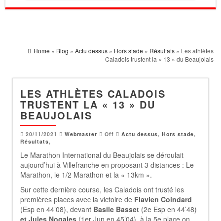
Home
»
Blog
»
Actu dessus
»
Hors stade
»
Résultats
» Les athlètes
Caladois trustent la « 13 » du Beaujolais
LES ATHLÈTES CALADOIS
TRUSTENT LA « 13 » DU
BEAUJOLAIS
20/11/2021
Webmaster
Off
Actu dessus
,
Hors stade
,
Résultats
,
Le Marathon International du Beaujolais se déroulait
aujourd’hui à Villefranche en proposant 3 distances : Le
Marathon, le 1/2 Marathon et la « 13km ».
Sur cette dernière course, les Caladois ont trusté les
premières places avec la victoire de
Flavien Coindard
(Esp en 44’08), devant
Basile Basset
(2e Esp en 44’48)
et Jules Nogales
(1er Jun en 45’04), à la 5e place on