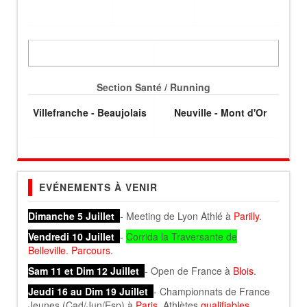
Section Santé / Running
Villefranche - Beaujolais
Neuville - Mont d'Or
EVÉNEMENTS À VENIR
Dimanche 5 Juillet
- Meeting de Lyon Athlé à
Parilly
.
Vendredi 10 Juillet
-
Corrida la Traversante de
Belleville
.
Parcours
.
Sam 11 et Dim 12 Juillet
- Open de France à
Blois
.
Jeudi 16 au Dim 19 Juillet
- Championnats de France
Jeunes (Cad/Jun/Esp) à
Paris
. Athlètes
qualifiables
.