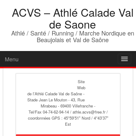
ACVS – Athlé Calade Val
de Saone
Athlé / Santé / Running / Marche Nordique en
Beaujolais et Val de Saône
Menu
Toggl
naviga
Site
Web
de l'Athlé Calade Val de Saône
-
Stade Jean Le Mouton - 43, Rue
Mirabeau - 69400 Villefranche -
Tel/Fax 04-74-62-94-14 / athle.acvs@free.fr /
coordonnées GPS : 45°59'51" Nord / 4°43'37"
Est