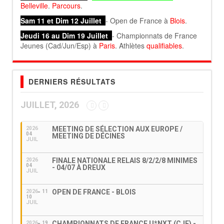
Belleville
.
Parcours
.
Sam 11 et Dim 12 Juillet
- Open de France à
Blois
.
Jeudi 16 au Dim 19 Juillet
- Championnats de France
Jeunes (Cad/Jun/Esp) à
Paris
. Athlètes
qualifiables
.
DERNIERS RÉSULTATS
JUILLET, 2026
MEETING DE SÉLECTION AUX EUROPE /
2026
04
MEETING DE DÉCINES
JUIL
FINALE NATIONALE RELAIS 8/2/2/8 MINIMES
2026
04
- 04/07 À DREUX
JUIL
OPEN DE FRANCE - BLOIS
2026
11
10
JUIL
CHAMPIONNATS DE FRANCE U*NXT (CJE) -
2026
19