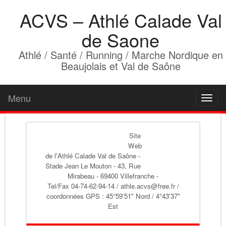
ACVS – Athlé Calade Val
de Saone
Athlé / Santé / Running / Marche Nordique en
Beaujolais et Val de Saône
Menu
Toggl
naviga
Site
Web
de l'Athlé Calade Val de Saône
-
Stade Jean Le Mouton - 43, Rue
Mirabeau - 69400 Villefranche -
Tel/Fax 04-74-62-94-14 / athle.acvs@free.fr /
coordonnées GPS : 45°59'51" Nord / 4°43'37"
Est