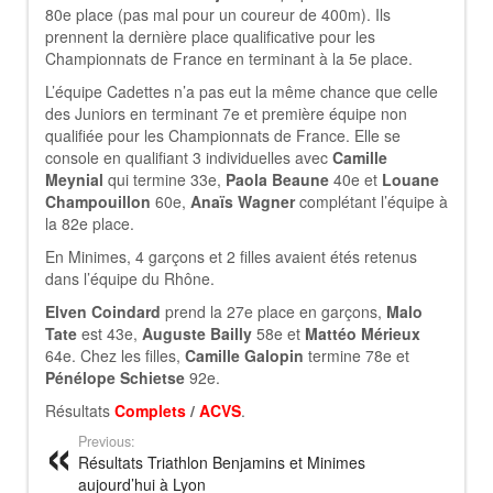
80e place (pas mal pour un coureur de 400m). Ils
prennent la dernière place qualificative pour les
Championnats de France en terminant à la 5e place.
L’équipe Cadettes n’a pas eut la même chance que celle
des Juniors en terminant 7e et première équipe non
qualifiée pour les Championnats de France. Elle se
console en qualifiant 3 individuelles avec
Camille
Meynial
qui termine 33e,
Paola Beaune
40e et
Louane
Champouillon
60e,
Anaïs Wagner
complétant l’équipe à
la 82e place.
En Minimes, 4 garçons et 2 filles avaient étés retenus
dans l’équipe du Rhône.
Elven Coindard
prend la 27e place en garçons,
Malo
Tate
est 43e,
Auguste Bailly
58e et
Mattéo Mérieux
64e. Chez les filles,
Camille Galopin
termine 78e et
Pénélope Schietse
92e.
Résultats
Complets
/
ACVS
.
Previous:
Résultats Triathlon Benjamins et Minimes
aujourd’hui à Lyon