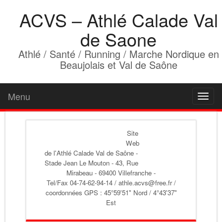
ACVS – Athlé Calade Val
de Saone
Athlé / Santé / Running / Marche Nordique en
Beaujolais et Val de Saône
Menu
Toggl
naviga
Site
Web
de l'Athlé Calade Val de Saône
-
Stade Jean Le Mouton - 43, Rue
Mirabeau - 69400 Villefranche -
Tel/Fax 04-74-62-94-14 / athle.acvs@free.fr /
coordonnées GPS : 45°59'51" Nord / 4°43'37"
Est