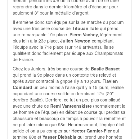
menant pendant les 4/5 de la course avant de se faire
reprendre dans le dernier kilomètre et d’échouer pour
seulement 3″ pour la médaille d’argent.
Il emmène donc son équipe sur la 2e marche du podium
avec une très belle course de
Titouan Tate
qui prend
une remarquable 10e place.
Pierre Vachey,
légèrement
plus loin à la 23e place,
Julien Newton
complétant
l’équipe avec la 71e place (sur 146 arrivants). Ils se
qualifient donc facilement par équipe aux Championnats
de France.
Chez les Juniors, très bonne course de
Basile Basset
qui prend la 9e place dans un contexte très relevé et
après avoir contracté la grippe il y a 10 jours.
Flavien
Coindard
un peu moins à l’aise qu’il y a 15 jours, réalise
cependant une course solide en terminant 12e (20″
derrière Basile). Derrière, ce fut un peu plus compliqué,
avec une chute de
Remi Vanteenskiste
(normalement le
3e homme de l’équipe) en début de course qui perdait sa
chaussure et beaucoup de temps à pouvoir la remettre et
ne put faire mieux que 98e. Heureusement, l’équipe était
solide et on a pu compter sur
Hector Garnier-Fier
qui
termine 60e et
Yasser Djebabla
qui prend une honnête