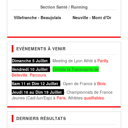
Section Santé / Running
Villefranche - Beaujolais
Neuville - Mont d'Or
EVÉNEMENTS À VENIR
Dimanche 5 Juillet
- Meeting de Lyon Athlé à
Parilly
.
Vendredi 10 Juillet
-
Corrida la Traversante de
Belleville
.
Parcours
.
Sam 11 et Dim 12 Juillet
- Open de France à
Blois
.
Jeudi 16 au Dim 19 Juillet
- Championnats de France
Jeunes (Cad/Jun/Esp) à
Paris
. Athlètes
qualifiables
.
DERNIERS RÉSULTATS