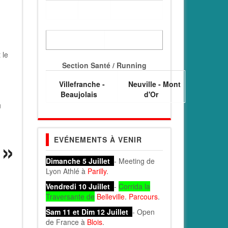
1
 le
Section Santé / Running
Villefranche -
Neuville - Mont
Beaujolais
d'Or
u
EVÉNEMENTS À VENIR
Dimanche 5 Juillet
- Meeting de
Lyon Athlé à
Parilly
.
Vendredi 10 Juillet
-
Corrida la
Traversante de
Belleville
.
Parcours
.
Sam 11 et Dim 12 Juillet
- Open
de France à
Blois
.