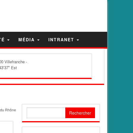
TÉ
MÉDIA
INTRANET
0 Villefranche -
43'37" Est
s du Rhône
Rechercher :