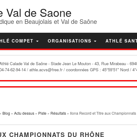
e Val de Saone
dique en Beaujolais et Val de Saône
HLÉ COMPET
ORGANISATIONS
ATHLÉ SAN
'Athlé Calade Val de Saône
- Stade Jean Le Mouton - 43, Rue Mirabeau - 6940
04-74-62-94-14 / athle.acvs@free.fr / coordonnées GPS : 45°59'51" Nord / 4°
»
Blog
»
Actu dessus
»
Piste
»
Résultats
» Ilona Record et Titre aux Championnat
AUX CHAMPIONNATS DU RHÔNE