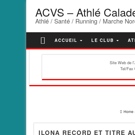
ACVS – Athlé Calad
Athlé / Santé / Running / Marche Nor
ACCUEIL
LE CLUB
AT
Site Web de l
Tel/Fax 
Home
ILONA RECORD ET TITRE 