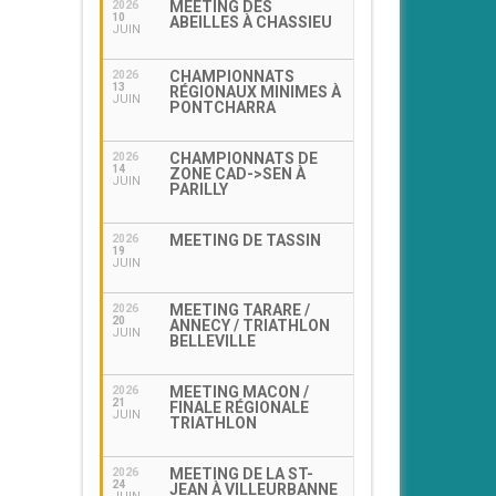
MEETING DES
2026
10
ABEILLES À CHASSIEU
JUIN
CHAMPIONNATS
2026
13
RÉGIONAUX MINIMES À
JUIN
PONTCHARRA
CHAMPIONNATS DE
2026
14
ZONE CAD->SEN À
JUIN
PARILLY
MEETING DE TASSIN
2026
19
JUIN
MEETING TARARE /
2026
20
ANNECY / TRIATHLON
JUIN
BELLEVILLE
MEETING MACON /
2026
21
FINALE RÉGIONALE
JUIN
TRIATHLON
MEETING DE LA ST-
2026
24
JEAN À VILLEURBANNE