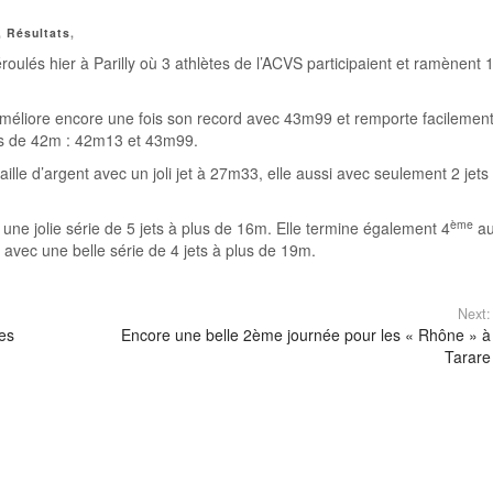
,
Résultats
,
ulés hier à Parilly où 3 athlètes de l’ACVS participaient et ramènent 
méliore encore une fois son record avec 43m99 et remporte facilement
lus de 42m : 42m13 et 43m99.
lle d’argent avec un joli jet à 27m33, elle aussi avec seulement 2 jets
ème
une jolie série de 5 jets à plus de 16m. Elle termine également 4
a
vec une belle série de 4 jets à plus de 19m.
Next:
es
Encore une belle 2ème journée pour les « Rhône » à
Tarare