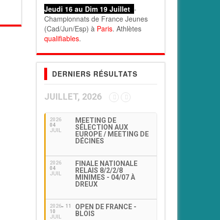
Jeudi 16 au Dim 19 Juillet
-
Championnats de France Jeunes
(Cad/Jun/Esp) à
Paris
. Athlètes
qualifiables
.
DERNIERS RÉSULTATS
JUILLET, 2026
MEETING DE
2026
04
SÉLECTION AUX
JUIL
EUROPE / MEETING DE
DÉCINES
FINALE NATIONALE
2026
04
RELAIS 8/2/2/8
JUIL
MINIMES - 04/07 À
DREUX
OPEN DE FRANCE -
2026
11
10
BLOIS
JUIL