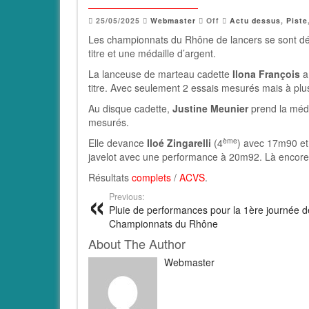
25/05/2025
Webmaster
Off
Actu dessus
,
Piste
Les championnats du Rhône de lancers se sont déro
titre et une médaille d’argent.
La lanceuse de marteau cadette
Ilona François
a
titre. Avec seulement 2 essais mesurés mais à p
Au disque cadette,
Justine Meunier
prend la médai
mesurés.
ème
Elle devance
Iloé Zingarelli
(4
) avec 17m90 et 
javelot avec une performance à 20m92. Là encore a
Résultats
complets
/
ACVS
.
Previous:
Pluie de performances pour la 1ère journée d
Championnats du Rhône
About The Author
Webmaster