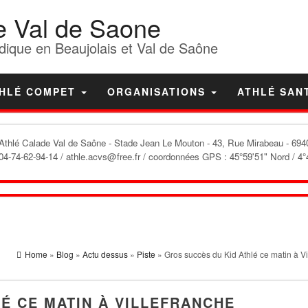
e Val de Saone
dique en Beaujolais et Val de Saône
HLÉ COMPET
ORGANISATIONS
ATHLÉ SAN
'Athlé Calade Val de Saône
- Stade Jean Le Mouton - 43, Rue Mirabeau - 6940
04-74-62-94-14 / athle.acvs@free.fr / coordonnées GPS : 45°59'51" Nord / 4°
Home
»
Blog
»
Actu dessus
»
Piste
» Gros succès du Kid Athlé ce matin à Vi
É CE MATIN À VILLEFRANCHE