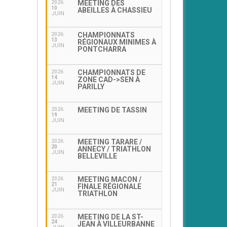
MEETING DES
2026
10
ABEILLES À CHASSIEU
JUIN
CHAMPIONNATS
2026
13
RÉGIONAUX MINIMES À
JUIN
PONTCHARRA
CHAMPIONNATS DE
2026
14
ZONE CAD->SEN À
JUIN
PARILLY
MEETING DE TASSIN
2026
19
JUIN
MEETING TARARE /
2026
20
ANNECY / TRIATHLON
JUIN
BELLEVILLE
MEETING MACON /
2026
21
FINALE RÉGIONALE
JUIN
TRIATHLON
MEETING DE LA ST-
2026
24
JEAN À VILLEURBANNE