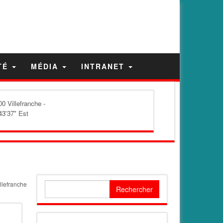
TÉ
MÉDIA
INTRANET
0 Villefranche -
43'37" Est
llefranche
Rechercher :