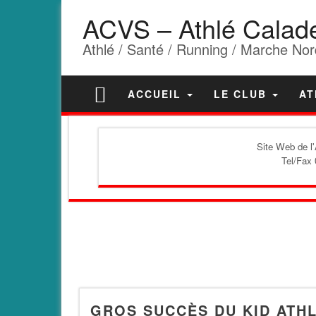
ACVS – Athlé Calad
Athlé / Santé / Running / Marche Nor
ACCUEIL
LE CLUB
AT
Site Web de l
Tel/Fax 
GROS SUCCÈS DU KID ATHL