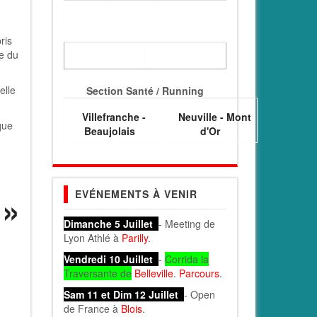
ris
te du
elle
Section Santé / Running
Villefranche -
Neuville - Mont
que
Beaujolais
d'Or
EVÉNEMENTS À VENIR
Dimanche 5 Juillet
- Meeting de
Lyon Athlé à
Parilly
.
Vendredi 10 Juillet
-
Corrida la
Traversante de
Belleville
.
Parcours
.
Sam 11 et Dim 12 Juillet
- Open
de France à
Blois
.