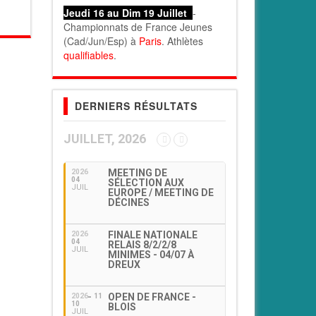
Jeudi 16 au Dim 19 Juillet
-
Championnats de France Jeunes
(Cad/Jun/Esp) à
Paris
. Athlètes
qualifiables
.
DERNIERS RÉSULTATS
JUILLET, 2026
MEETING DE
2026
04
SÉLECTION AUX
JUIL
EUROPE / MEETING DE
DÉCINES
FINALE NATIONALE
2026
04
RELAIS 8/2/2/8
JUIL
MINIMES - 04/07 À
DREUX
OPEN DE FRANCE -
2026
11
10
BLOIS
JUIL