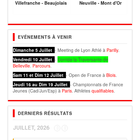
Villefranche - Beaujolais
Neuville - Mont d'Or
EVÉNEMENTS À VENIR
Dimanche 5 Juillet
- Meeting de Lyon Athlé à
Parilly
.
Vendredi 10 Juillet
-
Corrida la Traversante de
Belleville
.
Parcours
.
Sam 11 et Dim 12 Juillet
- Open de France à
Blois
.
Jeudi 16 au Dim 19 Juillet
- Championnats de France
Jeunes (Cad/Jun/Esp) à
Paris
. Athlètes
qualifiables
.
DERNIERS RÉSULTATS
JUILLET, 2026