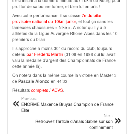
s’est inscrit à la dernière minute aux 10km de Bourg pour
profiter de sa bonne forme, et bien lui en pris !
Avec cette performance, il se classe
7e du bilan
provisoire national du 10km junior
, et tout ça sans les
fameuses chaussures « Nike ». A noter qu’il y a 5
athlètes de la Ligue Auvergne Rhône-Alpes dans les 10
premiers du bilan !
Il s’approche à moins 30″ du record du club, toujours
détenu
par Frédéric Martin
(31’08 en 1998 qui lui avait
valu la médaille d’argent des Championnats de France
cette année là).
On notera dans la même course la victoire en Master 3
de
Pascale Alonzo
en 44’32
Résultats
complets
/
ACVS
.
Previous:
ENORME Maxence Bruyas Champion de France
Elite
Next:
Retrouvez l’article d’Anaïs Sabrie sur son
confinement