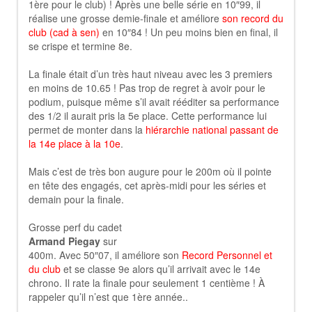
1ère pour le club) ! Après une belle série en 10″99, il
réalise une grosse demie-finale et améliore
son record du
club (cad à sen)
en 10″84 ! Un peu moins bien en final, il
se crispe et termine 8e.
La finale était d’un très haut niveau avec les 3 premiers
en moins de 10.65 ! Pas trop de regret à avoir pour le
podium, puisque même s’il avait rééditer sa performance
des 1/2 il aurait pris la 5e place. Cette performance lui
permet de monter dans la
hiérarchie national passant de
la 14e place à la 10e
.
Mais c’est de très bon augure pour le 200m où il pointe
en tête des engagés, cet après-midi pour les séries et
demain pour la finale.
Grosse perf du cadet
Armand Piegay
sur
400m. Avec 50″07, il améliore son
Record Personnel et
du club
et se classe 9e alors qu’il arrivait avec le 14e
chrono. Il rate la finale pour seulement 1 centième ! À
rappeler qu’il n’est que 1ère année..