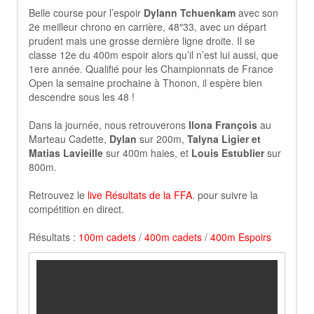
Belle course pour l’espoir
Dylann Tchuenkam
avec son
2e meilleur chrono en carrière, 48″33, avec un départ
prudent mais une grosse dernière ligne droite. Il se
classe 12e du 400m espoir alors qu’il n’est lui aussi, que
1ere année. Qualifié pour les Championnats de France
Open la semaine prochaine à Thonon, il espère bien
descendre sous les 48 !
Dans la journée, nous retrouverons
Ilona François
au
Marteau Cadette,
Dylan
sur 200m,
Talyna Ligier et
Matias Lavieille
sur 400m haies, et
Louis Estublier
sur
800m.
Retrouvez le
live Résultats de la FFA
. pour suivre la
compétition en direct.
Résultats :
100m cadets
/
400m cadets
/
400m Espoirs