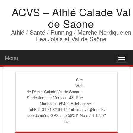
ACVS – Athlé Calade Val
de Saone
Athlé / Santé / Running / Marche Nordique en
Beaujolais et Val de Saône
Menu
Toggl
naviga
Site
Web
de l'Athlé Calade Val de Saône
-
Stade Jean Le Mouton - 43, Rue
Mirabeau - 69400 Villefranche -
Tel/Fax 04-74-62-94-14 / athle.acvs@free.fr /
coordonnées GPS : 45°59'51" Nord / 4°43'37"
Est