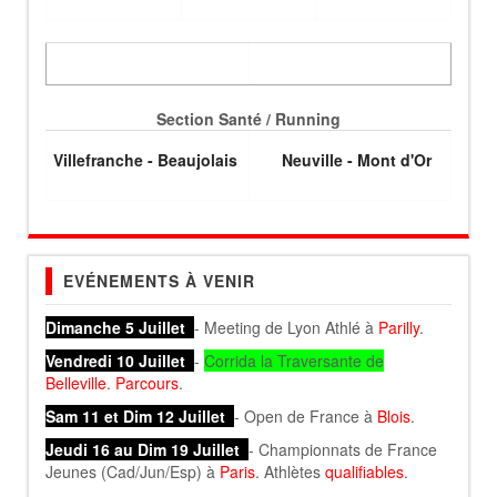
Section Santé / Running
Villefranche - Beaujolais
Neuville - Mont d'Or
EVÉNEMENTS À VENIR
Dimanche 5 Juillet
- Meeting de Lyon Athlé à
Parilly
.
Vendredi 10 Juillet
-
Corrida la Traversante de
Belleville
.
Parcours
.
Sam 11 et Dim 12 Juillet
- Open de France à
Blois
.
Jeudi 16 au Dim 19 Juillet
- Championnats de France
Jeunes (Cad/Jun/Esp) à
Paris
. Athlètes
qualifiables
.