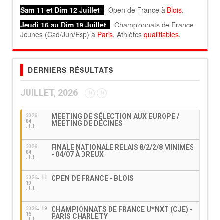
Sam 11 et Dim 12 Juillet
- Open de France à
Blois
.
Jeudi 16 au Dim 19 Juillet
- Championnats de France
Jeunes (Cad/Jun/Esp) à
Paris
. Athlètes
qualifiables
.
DERNIERS RÉSULTATS
JUILLET, 2026
MEETING DE SÉLECTION AUX EUROPE /
2026
04
MEETING DE DÉCINES
JUIL
FINALE NATIONALE RELAIS 8/2/2/8 MINIMES
2026
04
- 04/07 À DREUX
JUIL
OPEN DE FRANCE - BLOIS
2026
11
10
JUIL
CHAMPIONNATS DE FRANCE U*NXT (CJE) -
2026
19
16
PARIS CHARLETY
JUIL