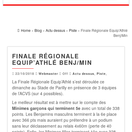
Home
»
Blog
»
Actu dessus
»
Piste
» Finale Régionale Equip’Athlé
Benj/Min
FINALE RÉGIONALE
EQUIP’ATHLÉ BENJ/MIN
22/10/2018
Webmaster
Off
Actu dessus
,
Piste
,
La Finale Régionale Equip’Athlé s’est déroulée ce
dimanche au Stade de Parilly en présence de 3 équipes
de l’ACVS (sur 4 possibles).
Le meilleur résultat est à mettre sur le compte des
Minimes garçons qui terminent 5e
avec un total de 338
points. Les Benjamins masculins terminent à la 6e place
avec 366 pts mais auraient pu prétendre à un podium
sans leur déclassement au relais 4x60m (perte de 40
points). Enfin, les Minimes filles terminent 10e avec 328