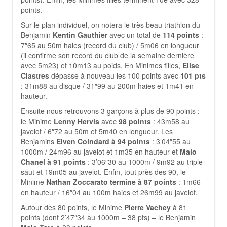
points.
Sur le plan individuel, on notera le très beau triathlon du
Benjamin
Kentin Gauthier
avec un total de
114 points
:
7″65 au 50m haies (record du club) / 5m06 en longueur
(il confirme son record du club de la semaine dernière
avec 5m23) et 10m13 au poids. En Minimes filles,
Elise
Clastres
dépasse à nouveau les 100 points avec
101 pts
: 31m88 au disque / 31″99 au 200m haies et 1m41 en
hauteur.
Ensuite nous retrouvons 3 garçons à plus de 90 points :
le Minime
Lenny Hervis
avec
98 points
: 43m58 au
javelot / 6″72 au 50m et 5m40 en longueur. Les
Benjamins
Elven Coindard à 94 points
: 3’04″55 au
1000m / 24m96 au javelot et 1m35 en hauteur et
Malo
Chanel à 91 points
: 3’06″30 au 1000m / 9m92 au triple-
saut et 19m05 au javelot. Enfin, tout près des 90, le
Minime
Nathan Zoccarato termine à 87 points
: 1m66
en hauteur / 16″04 au 100m haies et 26m99 au javelot.
Autour des 80 points, le Minime
Pierre Vachey
à 81
points (dont 2’47″34 au 1000m – 38 pts) – le Benjamin