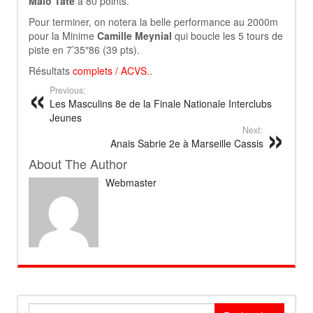
Malo Tate
à 80 points.
Pour terminer, on notera la belle performance au 2000m
pour la Minime
Camille Meynial
qui boucle les 5 tours de
piste en 7’35″86 (39 pts).
Résultats
complets
/
ACVS
.
.
Previous:
Les Masculins 8e de la Finale Nationale Interclubs
Jeunes
Next:
Anais Sabrie 2e à Marseille Cassis
About The Author
Webmaster
Rechercher :