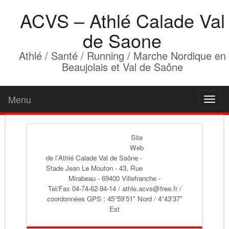
ACVS – Athlé Calade Val
de Saone
Athlé / Santé / Running / Marche Nordique en
Beaujolais et Val de Saône
Menu
Toggl
naviga
Site
Web
de l'Athlé Calade Val de Saône
-
Stade Jean Le Mouton - 43, Rue
Mirabeau - 69400 Villefranche -
Tel/Fax 04-74-62-94-14 / athle.acvs@free.fr /
coordonnées GPS : 45°59'51" Nord / 4°43'37"
Est