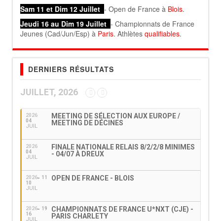
Sam 11 et Dim 12 Juillet
- Open de France à
Blois
.
Jeudi 16 au Dim 19 Juillet
- Championnats de France
Jeunes (Cad/Jun/Esp) à
Paris
. Athlètes
qualifiables
.
DERNIERS RÉSULTATS
JUILLET, 2026
MEETING DE SÉLECTION AUX EUROPE /
2026
04
MEETING DE DÉCINES
JUIL
FINALE NATIONALE RELAIS 8/2/2/8 MINIMES
2026
04
- 04/07 À DREUX
JUIL
OPEN DE FRANCE - BLOIS
2026
11
10
JUIL
CHAMPIONNATS DE FRANCE U*NXT (CJE) -
2026
19
16
PARIS CHARLETY
JUIL