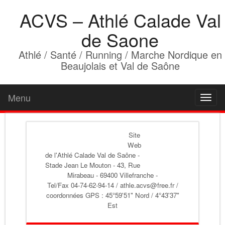
ACVS – Athlé Calade Val
de Saone
Athlé / Santé / Running / Marche Nordique en
Beaujolais et Val de Saône
Menu
Toggl
naviga
Site
Web
de l'Athlé Calade Val de Saône
-
Stade Jean Le Mouton - 43, Rue
Mirabeau - 69400 Villefranche -
Tel/Fax 04-74-62-94-14 / athle.acvs@free.fr /
coordonnées GPS : 45°59'51" Nord / 4°43'37"
Est