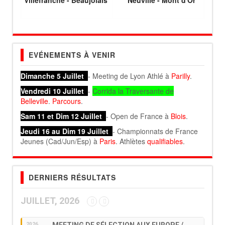
Villefranche - Beaujolais
Neuville - Mont d'Or
EVÉNEMENTS À VENIR
Dimanche 5 Juillet
- Meeting de Lyon Athlé à
Parilly
.
Vendredi 10 Juillet
-
Corrida la Traversante de
Belleville
.
Parcours
.
Sam 11 et Dim 12 Juillet
- Open de France à
Blois
.
Jeudi 16 au Dim 19 Juillet
- Championnats de France
Jeunes (Cad/Jun/Esp) à
Paris
. Athlètes
qualifiables
.
DERNIERS RÉSULTATS
JUILLET, 2026
2026