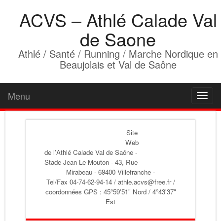
ACVS – Athlé Calade Val
de Saone
Athlé / Santé / Running / Marche Nordique en
Beaujolais et Val de Saône
Menu
Toggl
naviga
Site
Web
de l'Athlé Calade Val de Saône
-
Stade Jean Le Mouton - 43, Rue
Mirabeau - 69400 Villefranche -
Tel/Fax 04-74-62-94-14 / athle.acvs@free.fr /
coordonnées GPS : 45°59'51" Nord / 4°43'37"
Est