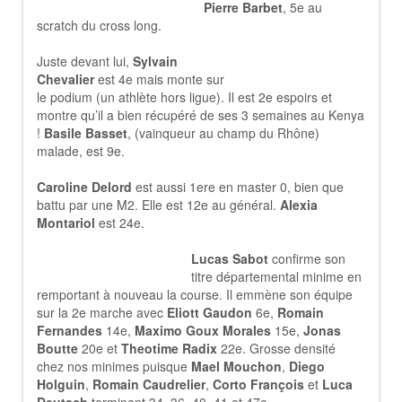
Pierre Barbet
, 5e au
scratch du cross long.
Juste devant lui,
Sylvain
Chevalier
est 4e mais monte sur
le podium (un athlète hors ligue). Il est 2e espoirs et
montre qu’il a bien récupéré de ses 3 semaines au Kenya
!
Basile Basset
, (vainqueur au champ du Rhône)
malade, est 9e.
Caroline Delord
est aussi 1ere en master 0, bien que
battu par une M2. Elle est 12e au général.
Alexia
Montariol
est 24e.
Lucas Sabot
confirme son
titre départemental minime en
remportant à nouveau la course. Il emmène son équipe
sur la 2e marche avec
Eliott Gaudon
6e,
Romain
Fernandes
14e,
Maximo Goux Morales
15e,
Jonas
Boutte
20e et
Theotime Radix
22e. Grosse densité
chez nos minimes puisque
Mael Mouchon
,
Diego
Holguin
,
Romain Caudrelier
,
Corto François
et
Luca