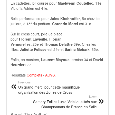
En cadettes, joli course pour
Maelwenn Coutellec
, 11e.
Victoria Adrien est 41e.
Belle performance pour
Jules Kirchhoffer
, 5e chez les
juniors, à 15″ du podium.
Corentin Morel
est 31e.
Sur le cross court, jolie 8e place
pour
Florent Lavieille
.
Florian
Vermorel
est 25e et
Thomas Delattre
39e. Chez les
filles,
Juliette Pelisse
est 24e et
Sarina Mebarki
35e.
Enfin, en masters,
Laurent Mayoue
termine 34 et
David
Heurtier
68e
Résultats
Complets
/
ACVS
.
Previous:
Un grand merci pour cette magnifique
organisation des Zones de Cross
Next:
Samory Fall et Lucie Vidal qualifiés aux
Championnats de France en Salle
About The Author