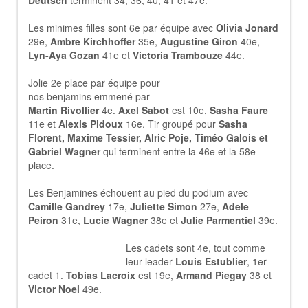
Deutsch
terminent 34, 36, 40, 41 et 47e.
Les minimes filles sont 6e par équipe avec
Olivia Jonard
29e,
Ambre Kirchhoffer
35e,
Augustine Giron
40e,
Lyn-Aya Gozan
41e et
Victoria Trambouze
44e.
Jolie 2e place par équipe pour
nos benjamins emmené par
Martin Rivollier
4e.
Axel Sabot
est 10e,
Sasha Faure
11e et
Alexis Pidoux
16e. Tir groupé pour
Sasha
Florent, Maxime Tessier, Alric Poje, Timéo Galois et
Gabriel Wagner
qui terminent entre la 46e et la 58e
place.
Les Benjamines échouent au pied du podium avec
Camille Gandrey
17e,
Juliette Simon
27e,
Adele
Peiron
31e,
Lucie Wagner
38e et
Julie Parmentiel
39e.
Les cadets sont 4e, tout comme
leur leader
Louis Estublier
, 1er
cadet 1.
Tobias Lacroix
est 19e,
Armand Piegay
38 et
Victor Noel
49e.