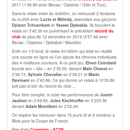
2017 (1’48.80 avec Benas / Clastres / Odin et Truc).
Dans le relais mixte du 4x400m, on retrouvait 2 titulaires
du 4×200 avec
Lucie et Mélody,
associées aux garçons
Dylann Tchuenkam
et
Yasser Djebabla
. Ils bouclent le
relais en 3’45.30 en pulvérisant le précédent
record du
club
de plus de 12 secondes en 2019 (3’57.46 avec
Benas / Clastres / Djebabal / Mazella).
Enfin en 1/2 fond, le relais 4x1000m qui était en réalité
une course en ligne où l’on ajoute les chronos individuels
des 4 meilleurs coureurs. A ce petit jeu,
Elven Coindard
boucle son « kilo » en 2’35.00, devant
Malo Chanel
en
2’38.73,
Sylvain Chevalier
en 2’39.21 et
Marin
Devinant
en 2’42.86. Ce qui donne un relais à 10’35.86
soit pas si loin du record du club…
Pour être complet, à noter les performances de
Justin
Jaubert
en 2’49.59,
Jules Kirchhoffer
en 2’253.36
devant
Adam Montibert
en 2’53.45.
On espère les retrouver dans 15 jours (8 et 9 octobre) à
Blois pour la Coupe de France.
Résultats
Complets
/
ACVS
.