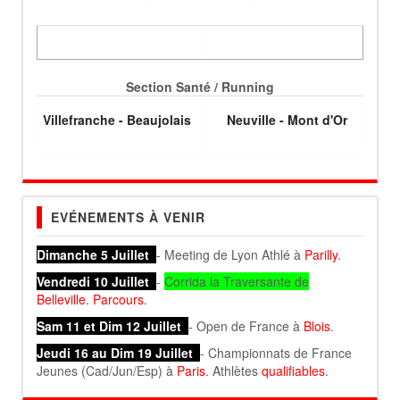
Section Santé / Running
Villefranche - Beaujolais
Neuville - Mont d'Or
EVÉNEMENTS À VENIR
Dimanche 5 Juillet
- Meeting de Lyon Athlé à
Parilly
.
Vendredi 10 Juillet
-
Corrida la Traversante de
Belleville
.
Parcours
.
Sam 11 et Dim 12 Juillet
- Open de France à
Blois
.
Jeudi 16 au Dim 19 Juillet
- Championnats de France
Jeunes (Cad/Jun/Esp) à
Paris
. Athlètes
qualifiables
.