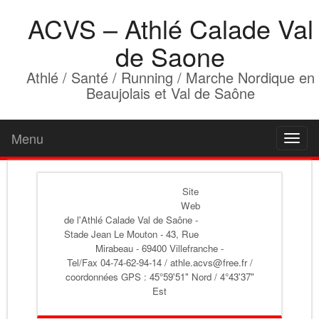
ACVS – Athlé Calade Val
de Saone
Athlé / Santé / Running / Marche Nordique en
Beaujolais et Val de Saône
Menu
Toggl
naviga
Site
Web
de l'Athlé Calade Val de Saône
-
Stade Jean Le Mouton - 43, Rue
Mirabeau - 69400 Villefranche -
Tel/Fax 04-74-62-94-14 / athle.acvs@free.fr /
coordonnées GPS : 45°59'51" Nord / 4°43'37"
Est