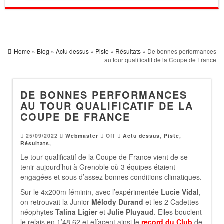
Home
»
Blog
»
Actu dessus
»
Piste
»
Résultats
» De bonnes performances
au tour qualificatif de la Coupe de France
DE BONNES PERFORMANCES
AU TOUR QUALIFICATIF DE LA
COUPE DE FRANCE
25/09/2022
Webmaster
Off
Actu dessus
,
Piste
,
Résultats
,
Le tour qualificatif de la Coupe de France vient de se
tenir aujourd’hui à Grenoble où 3 équipes étaient
engagées et sous d’assez bonnes conditions climatiques.
Sur le 4x200m féminin, avec l’expérimentée
Lucie Vidal
,
on retrouvait la Junior
Mélody Durand
et les 2 Cadettes
néophytes
Talina Ligier
et
Julie Pluyaud
. Elles bouclent
le relais en 1’48.62 et effacent ainsi le
record du Club
de