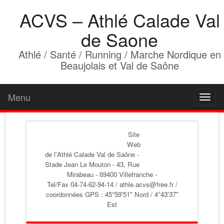
ACVS – Athlé Calade Val
de Saone
Athlé / Santé / Running / Marche Nordique en
Beaujolais et Val de Saône
Menu
Toggl
naviga
Site
Web
de l'Athlé Calade Val de Saône
-
Stade Jean Le Mouton - 43, Rue
Mirabeau - 69400 Villefranche -
Tel/Fax 04-74-62-94-14 / athle.acvs@free.fr /
coordonnées GPS : 45°59'51" Nord / 4°43'37"
Est