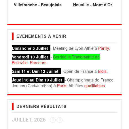
Villefranche - Beaujolais
Neuville - Mont d'Or
EVÉNEMENTS À VENIR
Dimanche 5 Juillet
- Meeting de Lyon Athlé à
Parilly
.
Vendredi 10 Juillet
-
Corrida la Traversante de
Belleville
.
Parcours
.
Sam 11 et Dim 12 Juillet
- Open de France à
Blois
.
Jeudi 16 au Dim 19 Juillet
- Championnats de France
Jeunes (Cad/Jun/Esp) à
Paris
. Athlètes
qualifiables
.
DERNIERS RÉSULTATS
JUILLET, 2026