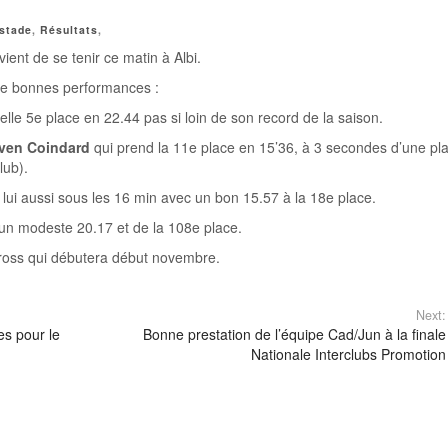
stade
,
Résultats
,
ent de se tenir ce matin à Albi.
 de bonnes performances :
lle 5e place en 22.44 pas si loin de son record de la saison.
lven Coindard
qui prend la 11e place en 15’36, à 3 secondes d’une pl
lub).
ui aussi sous les 16 min avec un bon 15.57 à la 18e place.
’un modeste 20.17 et de la 108e place.
cross qui débutera début novembre.
Next:
es pour le
Bonne prestation de l’équipe Cad/Jun à la finale
Nationale Interclubs Promotion