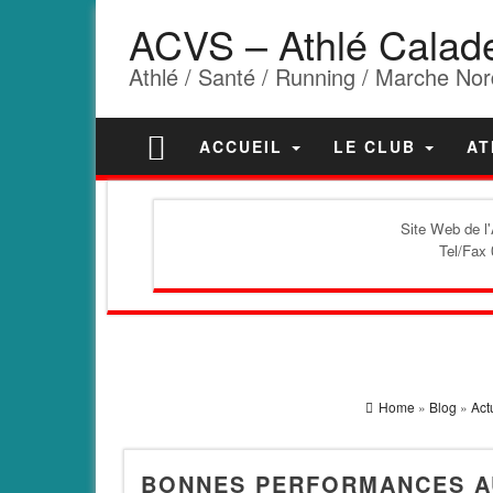
ACVS – Athlé Calad
Athlé / Santé / Running / Marche Nor
ACCUEIL
LE CLUB
AT
Site Web de l
Tel/Fax 
Home
»
Blog
»
Act
BONNES PERFORMANCES AU