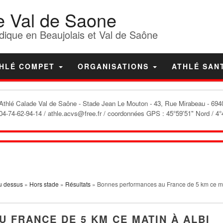
e Val de Saone
dique en Beaujolais et Val de Saône
HLÉ COMPET
ORGANISATIONS
ATHLÉ SAN
'Athlé Calade Val de Saône
- Stade Jean Le Mouton - 43, Rue Mirabeau - 6940
04-74-62-94-14 / athle.acvs@free.fr / coordonnées GPS : 45°59'51" Nord / 4°
u dessus
»
Hors stade
»
Résultats
» Bonnes performances au France de 5 km ce ma
 FRANCE DE 5 KM CE MATIN À ALBI