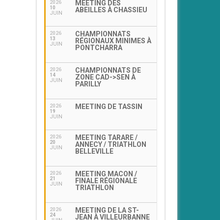
MEETING DES
2026
10
ABEILLES À CHASSIEU
JUIN
CHAMPIONNATS
2026
13
RÉGIONAUX MINIMES À
JUIN
PONTCHARRA
CHAMPIONNATS DE
2026
14
ZONE CAD->SEN À
JUIN
PARILLY
MEETING DE TASSIN
2026
19
JUIN
MEETING TARARE /
2026
20
ANNECY / TRIATHLON
JUIN
BELLEVILLE
MEETING MACON /
2026
21
FINALE RÉGIONALE
JUIN
TRIATHLON
MEETING DE LA ST-
2026
24
JEAN À VILLEURBANNE