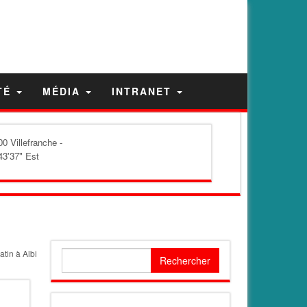
TÉ
MÉDIA
INTRANET
0 Villefranche -
43'37" Est
tin à Albi
Rechercher :