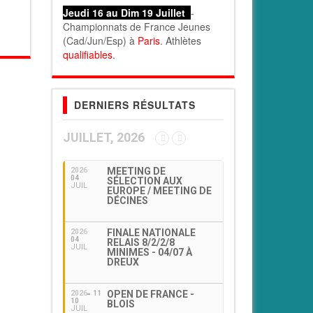
Jeudi 16 au Dim 19 Juillet
-
Championnats de France Jeunes
(Cad/Jun/Esp) à
Paris
. Athlètes
qualifiables
.
DERNIERS RÉSULTATS
JUILLET, 2026
MEETING DE
2026
04
SÉLECTION AUX
JUIL
EUROPE / MEETING DE
DÉCINES
FINALE NATIONALE
2026
04
RELAIS 8/2/2/8
JUIL
MINIMES - 04/07 À
DREUX
OPEN DE FRANCE -
2026
11
10
BLOIS
JUIL