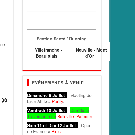
Section Santé / Running
ace
Villefranche -
Neuville - Mont
Beaujolais
d'Or
EVÉNEMENTS À VENIR
Dimanche 5 Juillet
- Meeting de
Lyon Athlé à
Parilly
.
Vendredi 10 Juillet
-
Corrida la
Traversante de
Belleville
.
Parcours
.
Sam 11 et Dim 12 Juillet
- Open
de France à
Blois
.