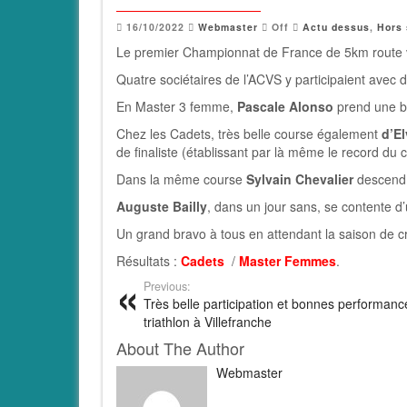
16/10/2022
Webmaster
Off
Actu dessus
,
Hors 
Le premier Championnat de France de 5km route vi
Quatre sociétaires de l’ACVS y participaient avec
En Master 3 femme,
Pascale Alonso
prend une be
Chez les Cadets, très belle course également
d’E
de finaliste (établissant par là même le record du c
Dans la même course
Sylvain Chevalier
descend l
Auguste Bailly
, dans un jour sans, se contente d
Un grand bravo à tous en attendant la saison de 
Résultats :
Cadets
/
Master Femmes
.
Previous:
Très belle participation et bonnes performanc
triathlon à Villefranche
About The Author
Webmaster