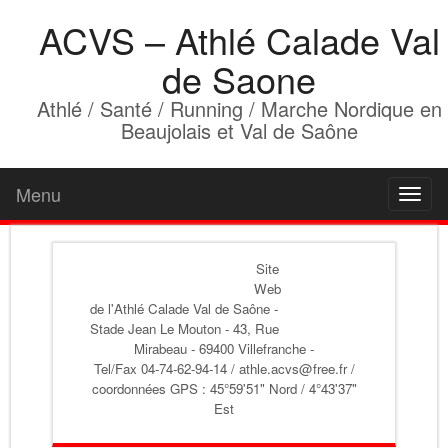
ACVS – Athlé Calade Val
de Saone
Athlé / Santé / Running / Marche Nordique en
Beaujolais et Val de Saône
Menu
Toggl
naviga
Site
Web
de l'Athlé Calade Val de Saône
-
Stade Jean Le Mouton - 43, Rue
Mirabeau - 69400 Villefranche -
Tel/Fax 04-74-62-94-14 / athle.acvs@free.fr /
coordonnées GPS : 45°59'51" Nord / 4°43'37"
Est