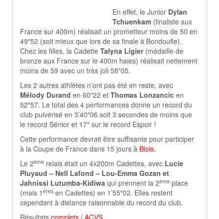
En effet, le Junior
Dylan
Tchuenkam
(finaliste aux
France sur 400m) réalisait un prometteur moins de 50 en
49″52 (soit mieux que lors de sa finale à Bondoufle).
Chez les filles, la Cadette
Talyna Ligier
(médaille de
bronze aux France sur le 400m haies) réalisait nettement
moins de 59 avec un très joli 58″05.
Les 2 autres athlètes n’ont pas été en reste, avec
Mélody Durand
en 60″22 et
Thomas Lonzancic
en
52″57. Le total des 4 performances donne un record du
club pulvérisé en 3’40″06 soit 3 secondes de moins que
le record Sénior et 17″ sur le record Espoir !
Cette performance devrait être suffisante pour participer
à la Coupe de France dans 15 jours à
Blois
.
ème
Le 2
relais était un 4x200m Cadettes, avec
Lucie
Pluyaud – Nell Lafond – Lou-Emma Gozan et
ème
Jahnissi Lutumba-Kidiwa
qui prennent la 2
place
ères
(mais 1
en Cadettes) en 1’55″02. Elles restent
cependant à distance raisonnable du record du club.
Résultats
complets
/
ACVS
.