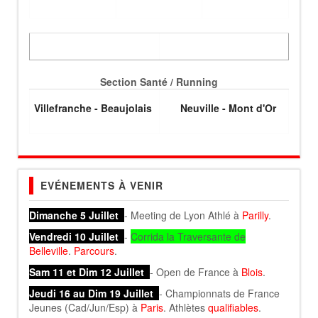
Section Santé / Running
Villefranche - Beaujolais
Neuville - Mont d'Or
EVÉNEMENTS À VENIR
Dimanche 5 Juillet
- Meeting de Lyon Athlé à
Parilly
.
Vendredi 10 Juillet
-
Corrida la Traversante de
Belleville
.
Parcours
.
Sam 11 et Dim 12 Juillet
- Open de France à
Blois
.
Jeudi 16 au Dim 19 Juillet
- Championnats de France
Jeunes (Cad/Jun/Esp) à
Paris
. Athlètes
qualifiables
.