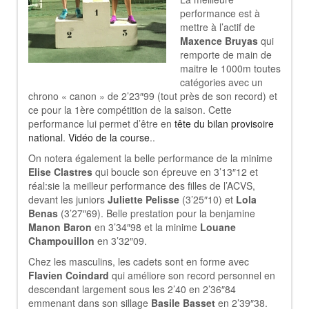
performance est à
mettre à l’actif de
Maxence Bruyas
qui
remporte de main de
maitre le 1000m toutes
catégories avec un
chrono « canon » de 2’23″99 (tout près de son record) et
ce pour la 1ère compétition de la saison. Cette
performance lui permet d’être en
tête du bilan provisoire
national
.
Vidéo de la course
..
On notera également la belle performance de la minime
Elise Clastres
qui boucle son épreuve en 3’13″12 et
réal:sie la meilleur performance des filles de l’ACVS,
devant les juniors
Juliette Pelisse
(3’25″10) et
Lola
Benas
(3’27″69). Belle prestation pour la benjamine
Manon Baron
en 3’34″98 et la minime
Louane
Champouillon
en 3’32″09.
Chez les masculins, les cadets sont en forme avec
Flavien Coindard
qui améliore son record personnel en
descendant largement sous les 2’40 en 2’36″84
emmenant dans son sillage
Basile Basset
en 2’39″38.