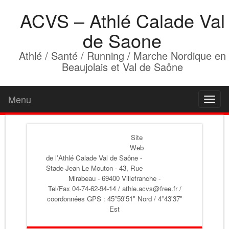
ACVS – Athlé Calade Val
de Saone
Athlé / Santé / Running / Marche Nordique en
Beaujolais et Val de Saône
Menu
Toggl
naviga
Site
Web
de l'Athlé Calade Val de Saône
-
Stade Jean Le Mouton - 43, Rue
Mirabeau - 69400 Villefranche -
Tel/Fax 04-74-62-94-14 / athle.acvs@free.fr /
coordonnées GPS : 45°59'51" Nord / 4°43'37"
Est