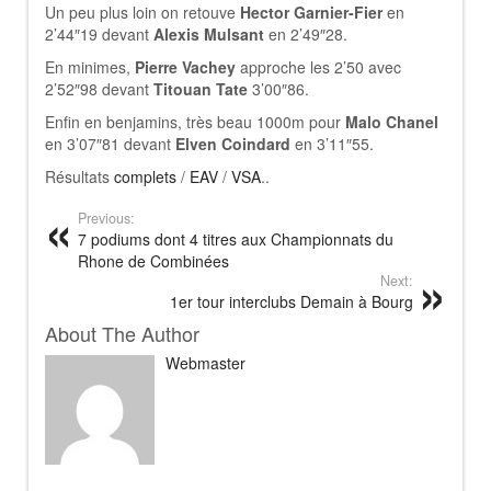
Un peu plus loin on retouve
Hector Garnier-Fier
en
2’44″19 devant
Alexis Mulsant
en 2’49″28.
En minimes,
Pierre Vachey
approche les 2’50 avec
2’52″98 devant
Titouan Tate
3’00″86.
Enfin en benjamins, très beau 1000m pour
Malo Chanel
en 3’07″81 devant
Elven Coindard
en 3’11″55.
Résultats
complets
/
EAV
/
VSA
..
Previous:
7 podiums dont 4 titres aux Championnats du
Rhone de Combinées
Next:
1er tour interclubs Demain à Bourg
About The Author
Webmaster