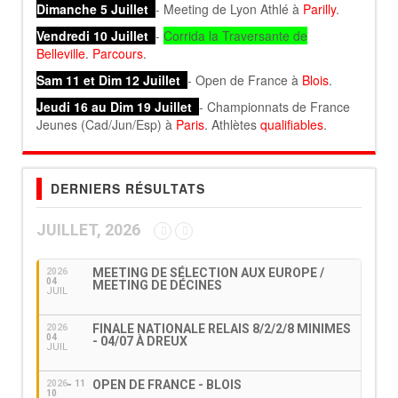
Dimanche 5 Juillet
- Meeting de Lyon Athlé à
Parilly
.
Vendredi 10 Juillet
-
Corrida la Traversante de
Belleville
.
Parcours
.
Sam 11 et Dim 12 Juillet
- Open de France à
Blois
.
Jeudi 16 au Dim 19 Juillet
- Championnats de France
Jeunes (Cad/Jun/Esp) à
Paris
. Athlètes
qualifiables
.
DERNIERS RÉSULTATS
JUILLET, 2026
MEETING DE SÉLECTION AUX EUROPE /
2026
04
MEETING DE DÉCINES
JUIL
FINALE NATIONALE RELAIS 8/2/2/8 MINIMES
2026
04
- 04/07 À DREUX
JUIL
OPEN DE FRANCE - BLOIS
2026
11
10