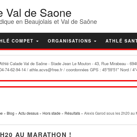
e Val de Saone
dique en Beaujolais et Val de Saône
HLÉ COMPET
ORGANISATIONS
ATHLÉ SAN
'Athlé Calade Val de Saône
- Stade Jean Le Mouton - 43, Rue Mirabeau - 6940
04-74-62-94-14 / athle.acvs@free.fr / coordonnées GPS : 45°59'51" Nord / 4°
me
»
Blog
»
Actu dessus
»
Hors stade
»
Résultats
» Alexis Garod sous les 2h20 au 
H20 AU MARATHON !