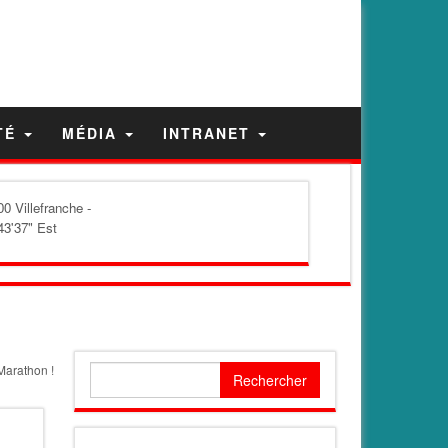
TÉ
MÉDIA
INTRANET
0 Villefranche -
43'37" Est
Marathon !
Rechercher :