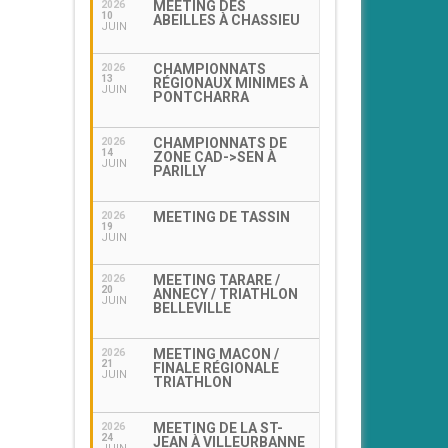
MEETING DES
2026
10
ABEILLES À CHASSIEU
JUIN
CHAMPIONNATS
2026
13
RÉGIONAUX MINIMES À
JUIN
PONTCHARRA
CHAMPIONNATS DE
2026
14
ZONE CAD->SEN À
JUIN
PARILLY
MEETING DE TASSIN
2026
19
JUIN
MEETING TARARE /
2026
20
ANNECY / TRIATHLON
JUIN
BELLEVILLE
MEETING MACON /
2026
21
FINALE RÉGIONALE
JUIN
TRIATHLON
MEETING DE LA ST-
2026
24
JEAN À VILLEURBANNE