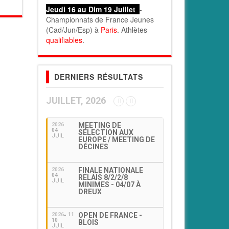
Jeudi 16 au Dim 19 Juillet
-
Championnats de France Jeunes
(Cad/Jun/Esp) à
Paris
. Athlètes
qualifiables
.
DERNIERS RÉSULTATS
JUILLET, 2026
MEETING DE
2026
04
SÉLECTION AUX
JUIL
EUROPE / MEETING DE
DÉCINES
FINALE NATIONALE
2026
04
RELAIS 8/2/2/8
JUIL
MINIMES - 04/07 À
DREUX
OPEN DE FRANCE -
2026
11
10
BLOIS
JUIL