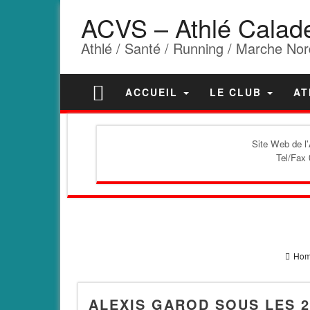
ACVS – Athlé Calad
Athlé / Santé / Running / Marche Nor
ACCUEIL
LE CLUB
AT
Site Web de l
Tel/Fax 
Ho
ALEXIS GAROD SOUS LES 2