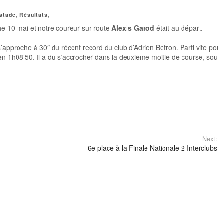
stade
,
Résultats
,
 10 mai et notre coureur sur route
Alexis Garod
était au départ.
’approche à 30″ du récent record du club d’Adrien Betron. Parti vite po
i en 1h08’50. Il a du s’accrocher dans la deuxième moitié de course, so
Next:
6e place à la Finale Nationale 2 Interclubs