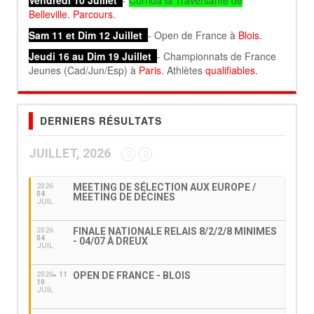
Vendredi 10 Juillet
-
Corrida la Traversante de
Belleville
.
Parcours
.
Sam 11 et Dim 12 Juillet
- Open de France à
Blois
.
Jeudi 16 au Dim 19 Juillet
- Championnats de France
Jeunes (Cad/Jun/Esp) à
Paris
. Athlètes
qualifiables
.
DERNIERS RÉSULTATS
JUILLET, 2026
MEETING DE SÉLECTION AUX EUROPE /
2026
04
MEETING DE DÉCINES
JUIL
FINALE NATIONALE RELAIS 8/2/2/8 MINIMES
2026
04
- 04/07 À DREUX
JUIL
OPEN DE FRANCE - BLOIS
2026
11
10
JUIL