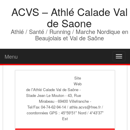
ACVS – Athlé Calade Val
de Saone
Athlé / Santé / Running / Marche Nordique en
Beaujolais et Val de Saône
Menu
Toggl
naviga
Site
Web
de l'Athlé Calade Val de Saône
-
Stade Jean Le Mouton - 43, Rue
Mirabeau - 69400 Villefranche -
Tel/Fax 04-74-62-94-14 / athle.acvs@free.fr /
coordonnées GPS : 45°59'51" Nord / 4°43'37"
Est