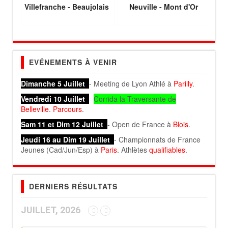
Villefranche - Beaujolais
Neuville - Mont d'Or
EVÉNEMENTS À VENIR
Dimanche 5 Juillet
- Meeting de Lyon Athlé à
Parilly
.
Vendredi 10 Juillet
-
Corrida la Traversante de
Belleville
.
Parcours
.
Sam 11 et Dim 12 Juillet
- Open de France à
Blois
.
Jeudi 16 au Dim 19 Juillet
- Championnats de France
Jeunes (Cad/Jun/Esp) à
Paris
. Athlètes
qualifiables
.
DERNIERS RÉSULTATS
JUILLET, 2026