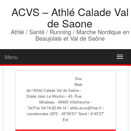
ACVS – Athlé Calade Val
de Saone
Athlé / Santé / Running / Marche Nordique en
Beaujolais et Val de Saône
Menu
Toggl
naviga
Site
Web
de l'Athlé Calade Val de Saône
-
Stade Jean Le Mouton - 43, Rue
Mirabeau - 69400 Villefranche -
Tel/Fax 04-74-62-94-14 / athle.acvs@free.fr /
coordonnées GPS : 45°59'51" Nord / 4°43'37"
Est