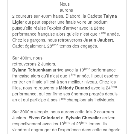
Nous
aurons
2 coureurs sur 400m haies. D’abord, la Cadette
Talyna
Ligier
qui peut espérer une finale voire un podium
puisqu’elle réalise l’exploit d’arriver avec la 2ème
ère
performance française alors qu’elle n’est que 1
année.
Chez les garçons, nous retrouverons
Justin Jaubert,
ème
Cadet également, 28
temps des engagés.
Sur 400m, nous
retrouverons 2 Juniors.
ème
Dylann Tchuenkam
arrive avec la 10
performance
ère
française alors qu’il n’est que 1
année. Il peut espérer
rentrer en finale s’il est à son meilleur niveau. Chez les
ème
filles, nous retrouverons
Mélody Durand
avec la 24
performance, qui confirme ses énormes progrès depuis 1
ers
an et qui participe à ses 1
championnats individuels.
Sur 3000m steeple, nous aurons cette fois 2 coureurs
Juniors.
Elven Coindard
et
Sylvain Chevalier
arrivent
ème
ème
respectivement avec les 10
et 23
temps. Ils
viendront engranger de l’expérience dans cette catégorie