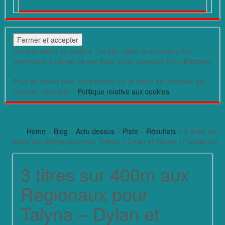
Confidentialité et cookies : ce site utilise des cookies. En
continuant à utiliser ce site Web, vous acceptez leur utilisation.
Pour en savoir plus, notamment sur la façon de contrôler les
cookies, consultez :
Politique relative aux cookies
Home
»
Blog
»
Actu dessus
»
Piste
»
Résultats
» 3 titres sur
400m aux Régionaux pour Talyna – Dylan et Yasser (7 podiums)
3 titres sur 400m aux
Régionaux pour
Talyna – Dylan et