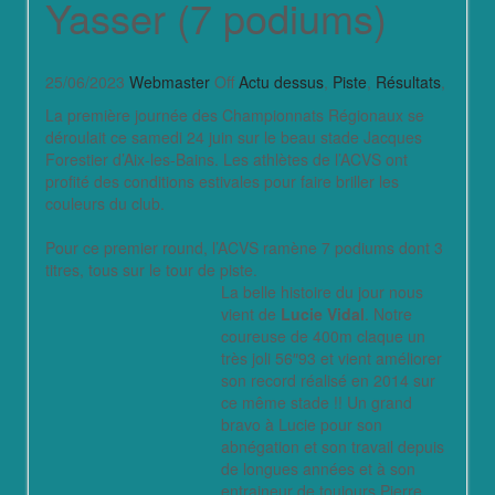
Yasser (7 podiums)
25/06/2023
Webmaster
Off
Actu dessus
,
Piste
,
Résultats
,
La première journée des Championnats Régionaux se
déroulait ce samedi 24 juin sur le beau stade Jacques
Forestier d’Aix-les-Bains. Les athlètes de l’ACVS ont
profité des conditions estivales pour faire briller les
couleurs du club.
Pour ce premier round, l’ACVS ramène 7 podiums dont 3
titres, tous sur le tour de piste.
La belle histoire du jour nous
vient de
Lucie Vidal
. Notre
coureuse de 400m claque un
très joli 56″93 et vient améliorer
son record réalisé en 2014 sur
ce même stade !! Un grand
bravo à Lucie pour son
abnégation et son travail depuis
de longues années et à son
entraineur de toujours Pierre