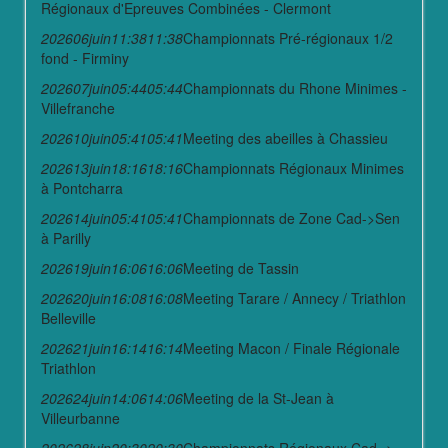
Régionaux d'Epreuves Combinées - Clermont
2026
06
juin
11:38
11:38
Championnats Pré-régionaux 1/2
fond - Firminy
2026
07
juin
05:44
05:44
Championnats du Rhone Minimes -
Villefranche
2026
10
juin
05:41
05:41
Meeting des abeilles à Chassieu
2026
13
juin
18:16
18:16
Championnats Régionaux Minimes
à Pontcharra
2026
14
juin
05:41
05:41
Championnats de Zone Cad->Sen
à Parilly
2026
19
juin
16:06
16:06
Meeting de Tassin
2026
20
juin
16:08
16:08
Meeting Tarare / Annecy / Triathlon
Belleville
2026
21
juin
16:14
16:14
Meeting Macon / Finale Régionale
Triathlon
2026
24
juin
14:06
14:06
Meeting de la St-Jean à
Villeurbanne