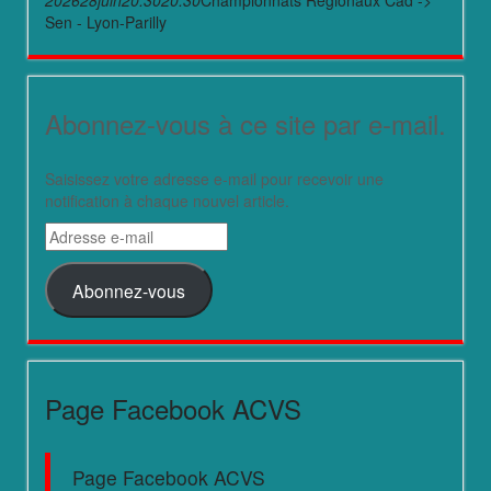
2026
28
juin
20:30
20:30
Championnats Régionaux Cad ->
Sen - Lyon-Parilly
Abonnez-vous à ce site par e-mail.
Saisissez votre adresse e-mail pour recevoir une
notification à chaque nouvel article.
Adresse
e-
mail
Abonnez-vous
Page Facebook ACVS
Page Facebook ACVS