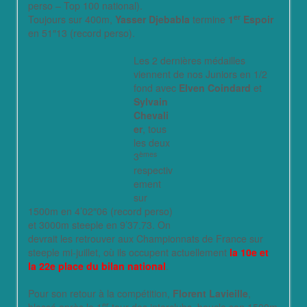
perso – Top 100 national).
er
Toujours sur 400m,
Yasser Djebabla
termine
1
Espoir
en 51″13 (record perso).
Les 2 dernières médailles
viennent de nos Juniors en 1/2
fond avec
Elven Coindard
et
Sylvain
Chevali
er
, tous
les deux
èmes
3
respectiv
ement
sur
1500m en 4’02″06 (record perso)
et 3000m steeple en 9’37.73. On
devrait les retrouver aux Championnats de France sur
steeple mi-juillet, où ils occupent actuellement
la 10e et
la 22e place du bilan national
.
Pour son retour à la compétition,
Florent Lavieille
,
er