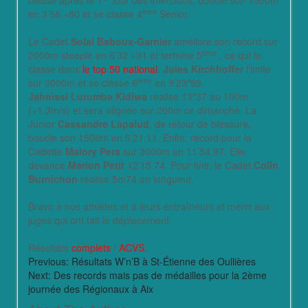
blessé après le 1
tour des interclubs, boucle son 1500m
ème
en 3’58 »80 et se classe 4
Senior.
Le Cadet
Solal Baboux-Garnier
améliore son record sur
ème
2000m steeple en 6’32 »91 et termine 5
, ce qui le
classe dans
le top 50 national
.
Jules Kirchhoffer
l’imite
ème
sur 3000m et se classe 6
en 9’23″99.
Jahnissi Lutumba Kidiwa
réalise 13″37 au 100m
(+1.3m/s) et sera alignée sur 200m ce dimanche. La
Junior
Cassandre Lapalud
, de retour de blessure,
boucle son 1500m en 5’21.11. Enfin, record pour la
Cadette
Malory Pers
sur 3000m en 11’54.97. Elle
devance
Marion Petit
12’15.74. Pour finir, le Cadet
Colin
Burnichon
réalise 5m74 en longueur.
Bravo à nos athlètes et à leurs entraîneurs et merci aux
juges qui ont fait le déplacement.
Résultats
complets
/
ACVS
.
Previous:
Résultats W’n’B à St-Étienne des Oullières
Next:
Des records mais pas de médailles pour la 2ème
journée des Régionaux à Aix