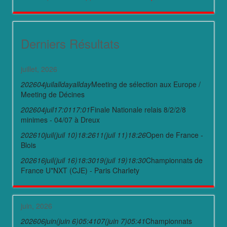
Derniers Résultats
juillet, 2026
2026
04
juil
allday
allday
Meeting de sélection aux Europe /
Meeting de Décines
2026
04
juil
17:01
17:01
Finale Nationale relais 8/2/2/8
minimes - 04/07 à Dreux
2026
10
juil
(juil 10)
18:26
11
(juil 11)
18:26
Open de France -
Blois
2026
16
juil
(juil 16)
18:30
19
(juil 19)
18:30
Championnats de
France U*NXT (CJE) - Paris Charlety
juin, 2026
2026
06
juin
(juin 6)
05:41
07
(juin 7)
05:41
Championnats