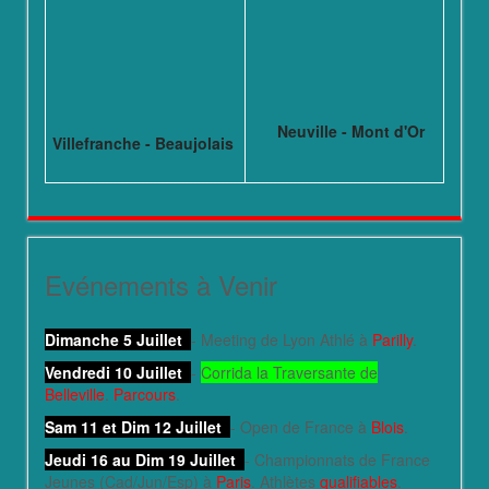
Neuville - Mont d'Or
Villefranche - Beaujolais
Evénements à Venir
Dimanche 5 Juillet
- Meeting de Lyon Athlé à
Parilly
.
Vendredi 10 Juillet
-
Corrida la Traversante de
Belleville
.
Parcours
.
Sam 11 et Dim 12 Juillet
- Open de France à
Blois
.
Jeudi 16 au Dim 19 Juillet
- Championnats de France
Jeunes (Cad/Jun/Esp) à
Paris
. Athlètes
qualifiables
.