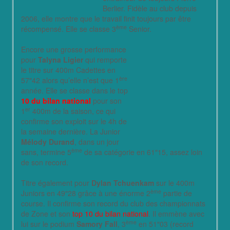
Berlier. Fidèle au club depuis
2006, elle montre que le travail finit toujours par être
ème
récompensé. Elle se classe 3
Senior.
Encore une
grosse performance
pour
Talyna Ligier
qui remporte
le titre sur 400m Cadettes en
ère
57″42 alors qu’elle n’est que 1
année. Elle se classe dans le top
10 du bilan national
pour son
er
1
400m de la saison, ce qui
confirme son exploit sur le 4h de
la semaine dernière. La Junior
Mélody Durand
, dans un jour
ème
sans, termine 5
de sa catégorie en 61″15, assez loin
de son record.
Titre également pour
Dylan Tchuenkam
sur le 400m
ème
Juniors en 49″28 grâce à une énorme 2
partie de
course. Il confirme son record du club des championnats
de Zone et son
top 10 du bilan national
. Il emmène avec
ème
lui sur le podium
Samory Fall
, 3
en 51″03 (record