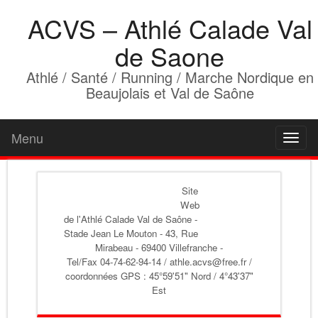
ACVS – Athlé Calade Val
de Saone
Athlé / Santé / Running / Marche Nordique en
Beaujolais et Val de Saône
Menu
Toggl
naviga
Site
Web
de l'Athlé Calade Val de Saône
-
Stade Jean Le Mouton - 43, Rue
Mirabeau - 69400 Villefranche -
Tel/Fax 04-74-62-94-14 / athle.acvs@free.fr /
coordonnées GPS : 45°59'51" Nord / 4°43'37"
Est