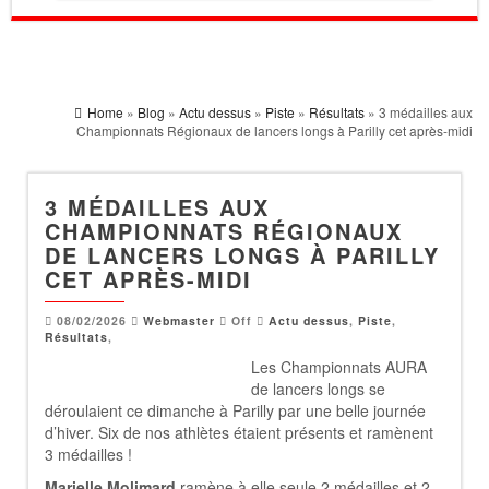
Home
»
Blog
»
Actu dessus
»
Piste
»
Résultats
» 3 médailles aux
Championnats Régionaux de lancers longs à Parilly cet après-midi
3 MÉDAILLES AUX
CHAMPIONNATS RÉGIONAUX
DE LANCERS LONGS À PARILLY
CET APRÈS-MIDI
08/02/2026
Webmaster
Off
Actu dessus
,
Piste
,
Résultats
,
Les Championnats AURA
de lancers longs se
déroulaient ce dimanche à Parilly par une belle journée
d’hiver. Six de nos athlètes étaient présents et ramènent
3 médailles !
Marielle Molimard
ramène à elle seule 2 médailles et 2