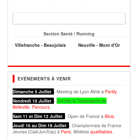
Section Santé / Running
Villefranche - Beaujolais
Neuville - Mont d'Or
EVÉNEMENTS À VENIR
Dimanche 5 Juillet
- Meeting de Lyon Athlé à
Parilly
.
Vendredi 10 Juillet
-
Corrida la Traversante de
Belleville
.
Parcours
.
Sam 11 et Dim 12 Juillet
- Open de France à
Blois
.
Jeudi 16 au Dim 19 Juillet
- Championnats de France
Jeunes (Cad/Jun/Esp) à
Paris
. Athlètes
qualifiables
.