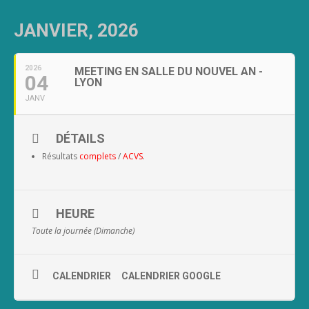
JANVIER, 2026
2026
MEETING EN SALLE DU NOUVEL AN -
04
LYON
JANV
DÉTAILS
Résultats
complets
/
ACVS
.
HEURE
Toute la journée (Dimanche)
CALENDRIER
CALENDRIER GOOGLE