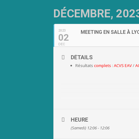
DÉCEMBRE, 202
2023
MEETING EN SALLE À LY
02
DEC
DÉTAILS
Résultats
complets
:
ACVS EAV
/
A
HEURE
(Samedi) 12:06 - 12:06