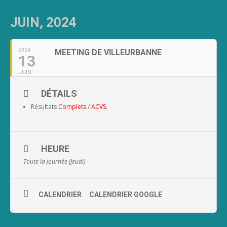
JUIN, 2024
2024
MEETING DE VILLEURBANNE
13
JUIN
DÉTAILS
Résultats
Complets
/
ACVS
.
HEURE
Toute la journée (Jeudi)
CALENDRIER
CALENDRIER GOOGLE